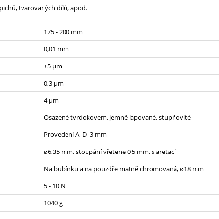
pichů, tvarovaných dílů, apod.
175 - 200 mm
0,01 mm
±5 µm
0,3 µm
4 µm
Osazené tvrdokovem, jemně lapované, stupňovité
Provedení A, D=3 mm
ø6,35 mm, stoupání vřetene 0,5 mm, s aretací
Na bubínku a na pouzdře matně chromovaná, ø18 mm
5 - 10 N
1040 g