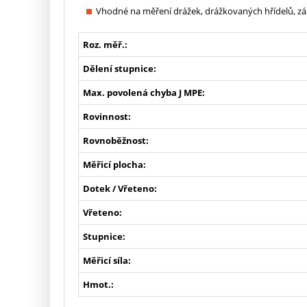
Vhodné na měření drážek, drážkovaných hřídelů, zá
Roz. měř.:
Dělení stupnice:
Max. povolená chyba J MPE:
Rovinnost:
Rovnoběžnost:
Měřicí plocha:
Dotek / Vřeteno:
Vřeteno:
Stupnice:
Měřicí síla:
Hmot.: