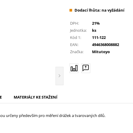
Dodací lhůta: na vyžádání
DPH:
21%
Jednotka:
ks
Kód 1:
111-122
EAN:
4946368008882
Značka:
Mitutoyo
E
MATERIÁLY KE STAŽENÍ
ou určeny především pro měření drážek a tvarovaných dílů.