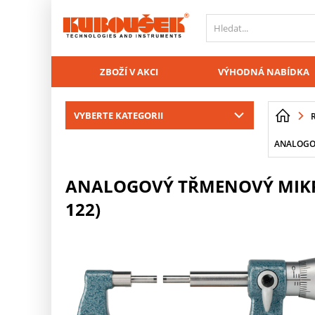
PŘESKOČIT NAVIGACI
ZBOŽÍ V AKCI
VÝHODNÁ NABÍDKA
VYBERTE KATEGORII
ANALOGOV
ANALOGOVÝ TŘMENOVÝ MIKRO
122)