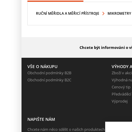
RUČNÍ MĚŘIDLA A MĚŘICÍ PŘÍSTROJE
MIKROMETRY
Chcete být informováni o v
VŠE O NÁKUPU
VÝHODY A
Obchodní podmínky B2B
Zboží v akci
Obchodní podmínky B2C
Výhodná n
Cenový tip
Předváděcí
Výprodej
NAPIŠTE NÁM
Chcete nám něco sdělit o našich produktech nebo e-shopu?