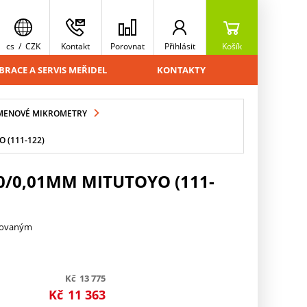
cs
/
CZK
Kontakt
Porovnat
Přihlásit
Košík
BRACE A SERVIS MEŘIDEL
KONTAKTY
MENOVÉ MIKROMETRY
 (111-122)
/0,01MM MITUTOYO (111-
trovaným
Kč
13 775
Kč
11 363