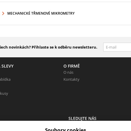
MECHANICKÉ TŘMENOVÉ MIKROMETRY
šech novinkách? Přihlaste se k odběru newsletteru.
 SLEVY
O FIRMĚ
O nás
abídka
Kontakty
 kusy
SLEDUJTE NÁS
 Neváhejte napsat.
Sledujte nás na všech sociálních sítí
Soubory cookies