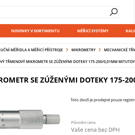
NOVINKY V SORTIMENTU
MĚŘICÍ SYSTÉMY
KALI
RUČNÍ MĚŘIDLA A MĚŘICÍ PŘÍSTROJE
MIKROMETRY
MECHANICKÉ TŘ
Ý TŘMENOVÝ MIKROMETR SE ZÚŽENÝMI DOTEKY 175-200/0,01MM MITUTOYO
METR SE ZÚŽENÝMI DOTEKY 175-200
Toto zboží je prodejné pouze regis
Původní cena
Vaše cena bez DPH