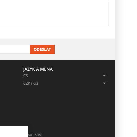
ODESLAT
JAZYK A MĚNA
CS
CZK (Kč)
ch, ať Vám nic neunikne!