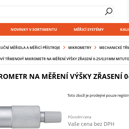
NOVINKY V SORTIMENTU
MĚŘICÍ SYSTÉMY
KALI
RUČNÍ MĚŘIDLA A MĚŘICÍ PŘÍSTROJE
MIKROMETRY
MECHANICKÉ TŘ
Ý TŘMENOVÝ MIKROMETR NA MĚŘENÍ VÝŠKY ZŘASENÍ 0-25/0,01MM MITUTOY
METR NA MĚŘENÍ VÝŠKY ZŘASENÍ 0-
Toto zboží je prodejné pouze regis
Původní cena
Vaše cena bez DPH