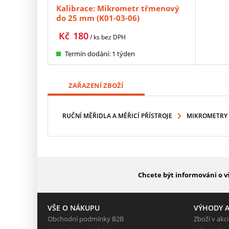
Kalibrace: Mikrometr třmenový
do 25 mm (K01-03-06)
Kč
180
/ ks
bez DPH
Termín dodání: 1 týden
ZAŘAZENÍ ZBOŽÍ
RUČNÍ MĚŘIDLA A MĚŘICÍ PŘÍSTROJE
MIKROMETRY
Chcete být informováni o v
VŠE O NÁKUPU
VÝHODY A
Obchodní podmínky B2B
Zboží v akci