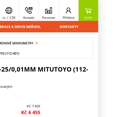
cs
/
CZK
Kontakt
Porovnat
Přihlásit
Košík
BRACE A SERVIS MEŘIDEL
KONTAKTY
MENOVÉ MIKROMETRY
O (112-401)
25/0,01MM MITUTOYO (112-
trovaným
Kč
7 825
Kč
6 455