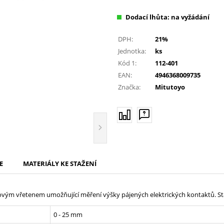
Dodací lhůta: na vyžádání
DPH:
21%
Jednotka:
ks
Kód 1:
112-401
EAN:
4946368009735
Značka:
Mitutoyo
E
MATERIÁLY KE STAŽENÍ
m vřetenem umožňující měření výšky pájených elektrických kontaktů. Sta
0 - 25 mm