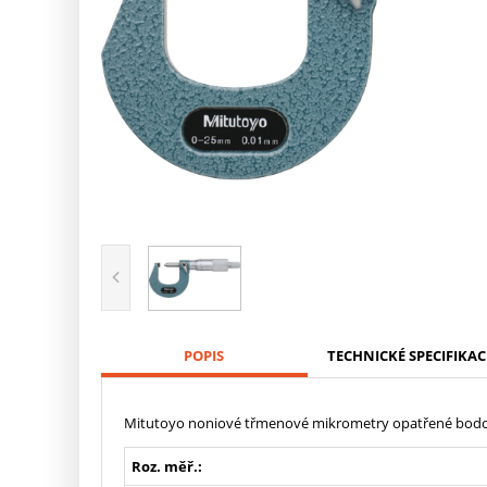
POPIS
TECHNICKÉ SPECIFIKAC
Mitutoyo noniové třmenové mikrometry opatřené bodový
Roz. měř.: