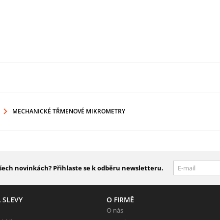
MECHANICKÉ TŘMENOVÉ MIKROMETRY
šech novinkách? Přihlaste se k odběru newsletteru.
 SLEVY
O FIRMĚ
O nás