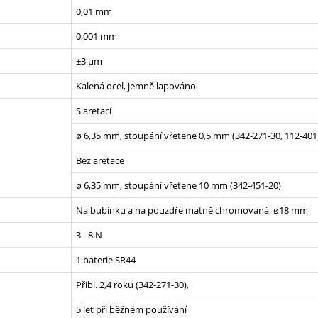
0,01 mm
0,001 mm
±3 µm
Kalená ocel, jemně lapováno
S aretací
ø 6,35 mm, stoupání vřetene 0,5 mm (342-271-30, 112-401
Bez aretace
ø 6,35 mm, stoupání vřetene 10 mm (342-451-20)
Na bubínku a na pouzdře matně chromovaná, ø18 mm
3 - 8 N
1 baterie SR44
Přibl. 2,4 roku (342-271-30),
5 let při běžném používání