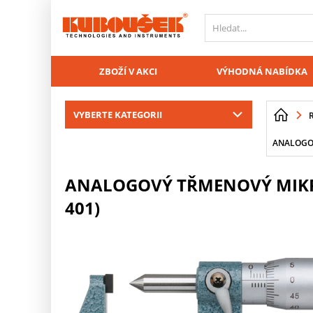
PŘESKOČIT NAVIGACI
ZBOŽÍ V AKCI
VÝHODNÁ NABÍDKA
VYBERTE KATEGORII
ANALOGOV
ANALOGOVÝ TŘMENOVÝ MIKRO
401)