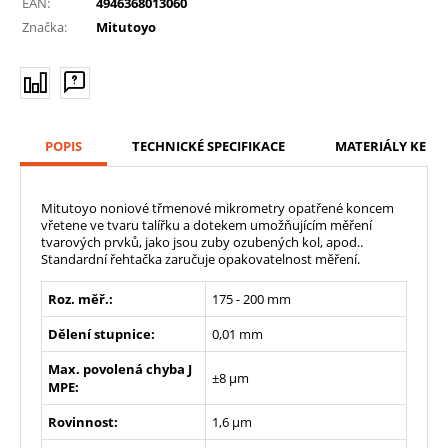
EAN:
4946368013060
Značka:
Mitutoyo
POPIS
TECHNICKÉ SPECIFIKACE
MATERIÁLY KE ST
Mitutoyo noniové třmenové mikrometry opatřené koncem
vřetene ve tvaru talířku a dotekem umožňujícím měření
tvarových prvků, jako jsou zuby ozubených kol, apod..
Standardní řehtačka zaručuje opakovatelnost měření.
Roz. měř.:
175 - 200 mm
Dělení stupnice:
0,01 mm
Max. povolená chyba J
±8 µm
MPE:
Rovinnost:
1,6 µm