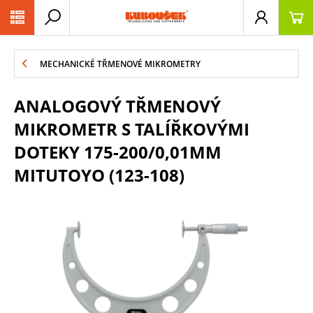
PŘESKOČIT NAVIGACI
MECHANICKÉ TŘMENOVÉ MIKROMETRY
ANALOGOVÝ TŘMENOVÝ
MIKROMETR S TALÍŘKOVÝMI
DOTEKY 175-200/0,01MM
MITUTOYO (123-108)