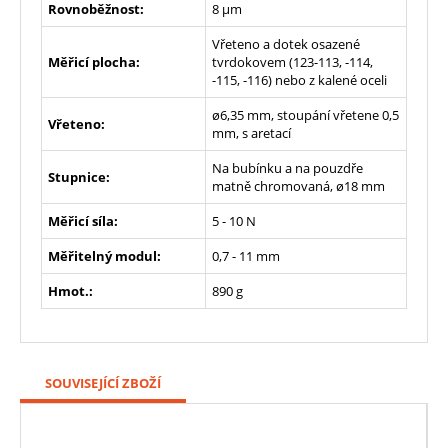
Rovnoběžnost:
8 µm
Vřeteno a dotek osazené
Měřicí plocha:
tvrdokovem (123-113, -114,
-115, -116) nebo z kalené oceli
ø6,35 mm, stoupání vřetene 0,5
Vřeteno:
mm, s aretací
Na bubínku a na pouzdře
Stupnice:
matně chromovaná, ø18 mm
Měřicí síla:
5 - 10 N
Měřitelný modul:
0,7 - 11 mm
Hmot.:
890 g
SOUVISEJÍCÍ ZBOŽÍ