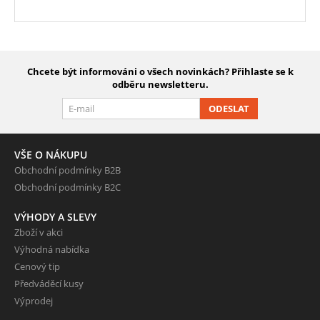
Chcete být informováni o všech novinkách? Přihlaste se k
odběru newsletteru.
ODESLAT
VŠE O NÁKUPU
Obchodní podmínky B2B
Obchodní podmínky B2C
VÝHODY A SLEVY
Zboží v akci
Výhodná nabídka
Cenový tip
Předváděcí kusy
Výprodej