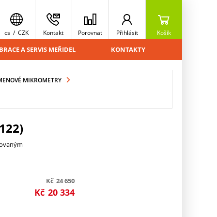
cs
/
CZK
Kontakt
Porovnat
Přihlásit
Košík
BRACE A SERVIS MEŘIDEL
KONTAKTY
MENOVÉ MIKROMETRY
122)
trovaným
Kč
24 650
Kč
20 334