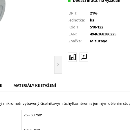
Dodací lhůta: na vyžádání
DPH:
21%
Jednotka:
ks
Kód 1:
510-122
EAN:
4946368386225
Značka:
Mitutoyo
E
MATERIÁLY KE STAŽENÍ
ový mikrometr vybavený číselníkovým úchylkoměrem s jemným dělením stup
25 - 50 mm
±0,06 mm