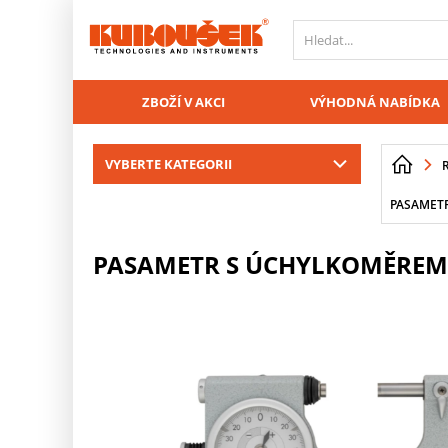
PŘESKOČIT NAVIGACI
ZBOŽÍ V AKCI
VÝHODNÁ NABÍDKA
VYBERTE KATEGORII
PASAMETR
PASAMETR S ÚCHYLKOMĚREM 2