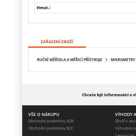
Hmot.:
ZAŘAZENÍ ZBOŽÍ
RUČNÍ MĚŘIDLA A MĚŘICÍ PŘÍSTROJE
MIKROMETRY
Chcete být informováni o v
VŠE O NÁKUPU
VÝHODY A
Obchodní podmínky B2B
Zboží v akci
Obchodní podmínky B2C
Výhodná n
Cenový tip