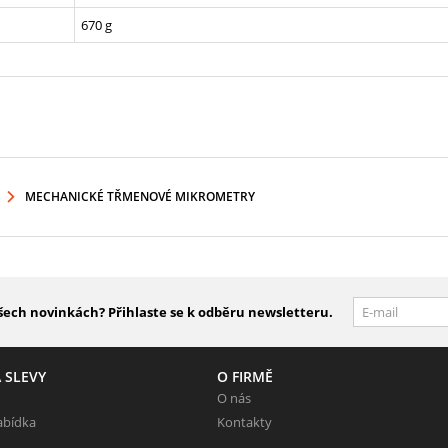
670 g
MECHANICKÉ TŘMENOVÉ MIKROMETRY
šech novinkách? Přihlaste se k odběru newsletteru.
 SLEVY
O FIRMĚ
O nás
abídka
Kontakty