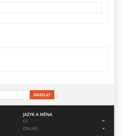
ODESLAT
JAZYK A MĚNA
CS
CZK (Kč)