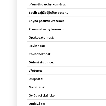
přesného úchylkoměru:
Zdvih zajíždějicího doteku:
Chyba posuvu vřetene:
Přesnost úchylkoměru:
Opakovatelnost:
Rovinnost:
Rovnoběžnost:
Dělení stupnice:
Vřeteno:
Stupnice:
Měřicí síla:
Ovládací tlačítko:
Dodává se: