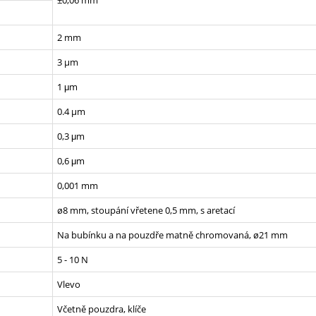
2 mm
3 µm
1 μm
0.4 µm
0,3 μm
0,6 μm
0,001 mm
ø8 mm, stoupání vřetene 0,5 mm, s aretací
Na bubínku a na pouzdře matně chromovaná, ø21 mm
5 - 10 N
Vlevo
Včetně pouzdra, klíče