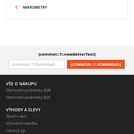
MIKROMETRY
{common::1::newsletterText}
{COMMON::1::FORMSEND}
VŠE O NÁKUPU
Obchodní podmínky B2B
Obchodní podmínky B2C
VÝHODY A SLEVY
Zboží v akci
Výhodná nabídka
Cenový tip