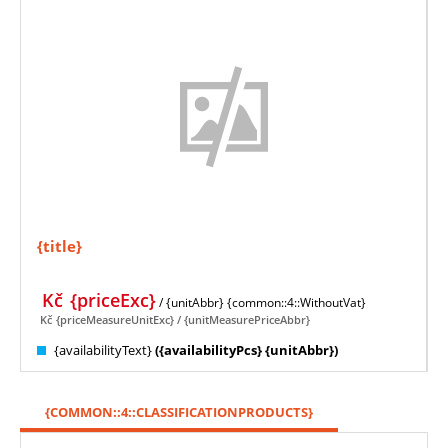
{title}
Kč
{priceExc}
/ {unitAbbr}
{common::4::WithoutVat}
Kč
{priceMeasureUnitExc}
/ {unitMeasurePriceAbbr}
{availabilityText}
({availabilityPcs} {unitAbbr})
{COMMON::4::CLASSIFICATIONPRODUCTS}