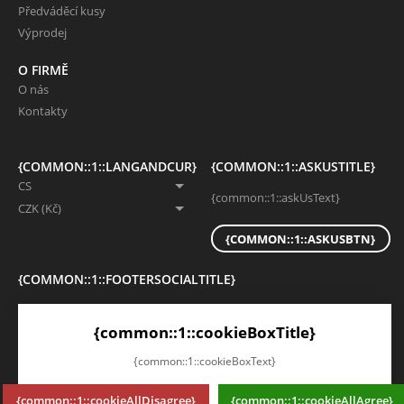
Předváděcí kusy
Výprodej
O FIRMĚ
O nás
Kontakty
{COMMON::1::LANGANDCUR}
{COMMON::1::ASKUSTITLE}
CS
{common::1::askUsText}
CZK (Kč)
{COMMON::1::ASKUSBTN}
{COMMON::1::FOOTERSOCIALTITLE}
{common::1::footerSocialText}
{common::1::cookieBoxTitle}
{common::1::cookieBoxText}
{common::1::cookieAllDisagree}
{common::1::cookieAllAgree}