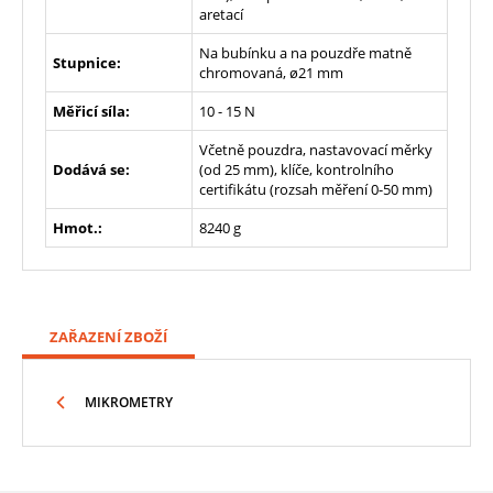
aretací
Na bubínku a na pouzdře matně
Stupnice:
chromovaná, ø21 mm
Měřicí síla:
10 - 15 N
Včetně pouzdra, nastavovací měrky
Dodává se:
(od 25 mm), klíče, kontrolního
certifikátu (rozsah měření 0-50 mm)
Hmot.:
8240 g
ZAŘAZENÍ ZBOŽÍ
MIKROMETRY