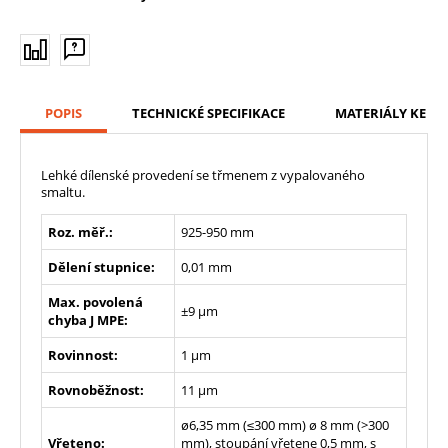
POPIS
TECHNICKÉ SPECIFIKACE
MATERIÁLY KE ST
Lehké dílenské provedení se třmenem z vypalovaného
smaltu.
Roz. měř.:
925-950 mm
Dělení stupnice:
0,01 mm
Max. povolená
±9 µm
chyba J MPE:
Rovinnost:
1 µm
Rovnoběžnost:
11 µm
ø6,35 mm (≤300 mm) ø 8 mm (>300
Vřeteno:
mm), stoupání vřetene 0,5 mm, s