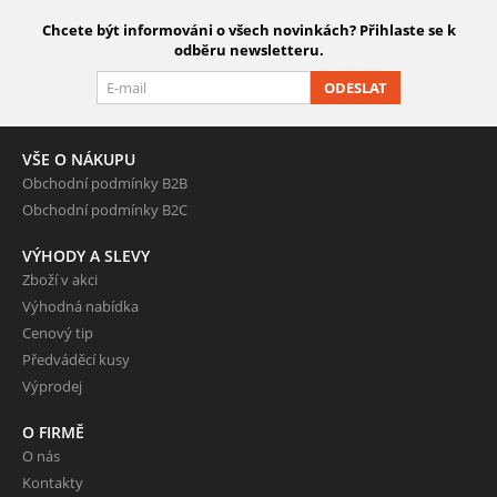
Chcete být informováni o všech novinkách? Přihlaste se k
odběru newsletteru.
ODESLAT
VŠE O NÁKUPU
Obchodní podmínky B2B
Obchodní podmínky B2C
VÝHODY A SLEVY
Zboží v akci
Výhodná nabídka
Cenový tip
Předváděcí kusy
Výprodej
O FIRMĚ
O nás
Kontakty