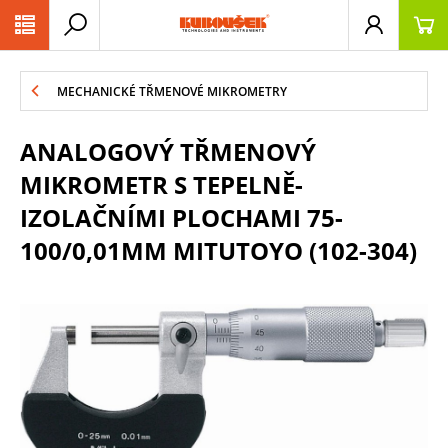
PŘESKOČIT NAVIGACI
MECHANICKÉ TŘMENOVÉ MIKROMETRY
ANALOGOVÝ TŘMENOVÝ
MIKROMETR S TEPELNĚ-
IZOLAČNÍMI PLOCHAMI 75-
100/0,01MM MITUTOYO (102-304)