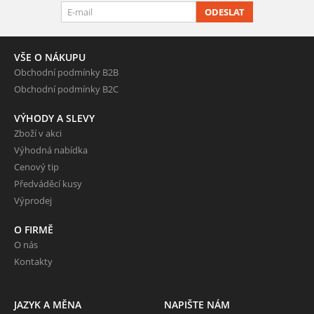
ODESLAT
VŠE O NÁKUPU
Obchodní podmínky B2B
Obchodní podmínky B2C
VÝHODY A SLEVY
Zboží v akci
Výhodná nabídka
Cenový tip
Předváděcí kusy
Výprodej
O FIRMĚ
O nás
Kontakty
JAZYK A MĚNA
NAPIŠTE NÁM