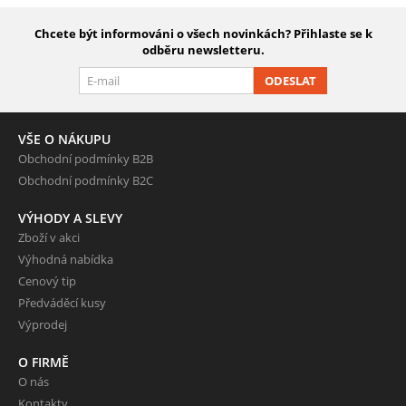
Chcete být informováni o všech novinkách? Přihlaste se k
odběru newsletteru.
ODESLAT
VŠE O NÁKUPU
Obchodní podmínky B2B
Obchodní podmínky B2C
VÝHODY A SLEVY
Zboží v akci
Výhodná nabídka
Cenový tip
Předváděcí kusy
Výprodej
O FIRMĚ
O nás
Kontakty