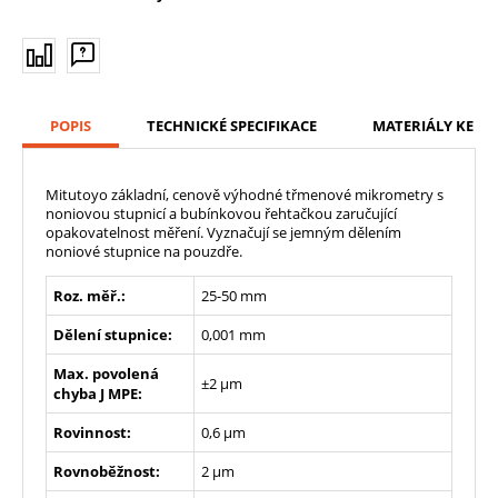
POPIS
TECHNICKÉ SPECIFIKACE
MATERIÁLY KE ST
Mitutoyo základní, cenově výhodné třmenové mikrometry s
noniovou stupnicí a bubínkovou řehtačkou zaručující
opakovatelnost měření. Vyznačují se jemným dělením
noniové stupnice na pouzdře.
Roz. měř.:
25-50 mm
Dělení stupnice:
0,001 mm
Max. povolená
±2 µm
chyba J MPE:
Rovinnost:
0,6 µm
Rovnoběžnost:
2 µm