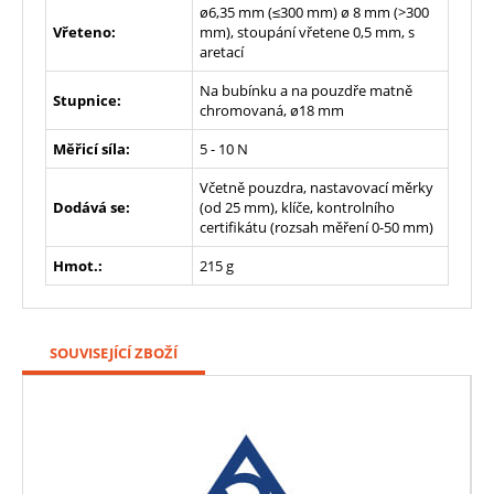
ø6,35 mm (≤300 mm) ø 8 mm (>300
Vřeteno:
mm), stoupání vřetene 0,5 mm, s
aretací
Na bubínku a na pouzdře matně
Stupnice:
chromovaná, ø18 mm
Měřicí síla:
5 - 10 N
Včetně pouzdra, nastavovací měrky
Dodává se:
(od 25 mm), klíče, kontrolního
certifikátu (rozsah měření 0-50 mm)
Hmot.:
215 g
SOUVISEJÍCÍ ZBOŽÍ