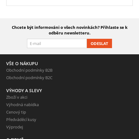
Chcete být informováni o všech novinkách? Přihlaste se k
odběru newsletteru.
ODESLAT
VŠE O NÁKUPU
Obchodní podmínky B2B
Obchodní podmínky B2C
VÝHODY A SLEVY
Zboží v akci
Výhodná nabídka
Cenový tip
Předváděcí kusy
Výprodej