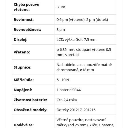
Chyba posuvu
3 µm
vřetene:
Rovinnost:
0,6 µm (vřeteno), 2 µm (dotek)
Rovnoběžnost:
3 μm
Displej:
LCD, výška číslic 7,5 mm
ø 6,35 mm, stoupání vřetene 0,5
Vřeteno:
mm, s aretací
Na bubínku a na pouzdře matně
Stupnice:
chromovaná, ø18 mm
Měřicí síla:
5 - 10 N
Napájení:
1 baterie SR44
Životnost baterie:
Cca 2,4 roku
Obsažené modely:
Doteky 201217, 201216
Včetně pouzdra, nastavovací
Dodává se:
měrky (od 25 mm), klíče, 1 baterie,