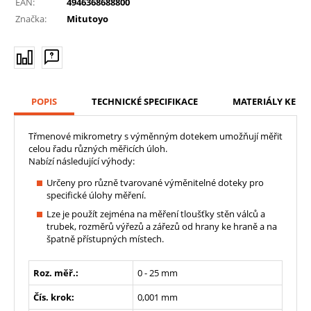
EAN:
4946368688800
Značka:
Mitutoyo
POPIS
TECHNICKÉ SPECIFIKACE
MATERIÁLY KE ST
Třmenové mikrometry s výměnným dotekem umožňují měřit
celou řadu různých měřicích úloh.
Nabízí následující výhody:
Určeny pro různě tvarované výměnitelné doteky pro
specifické úlohy měření.
Lze je použít zejména na měření tloušťky stěn válců a
trubek, rozměrů výřezů a zářezů od hrany ke hraně a na
špatně přístupných místech.
Roz. měř.:
0 - 25 mm
Čís. krok:
0,001 mm