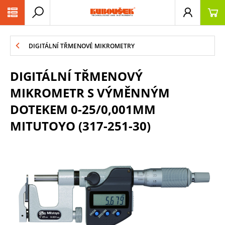
PŘESKOČIT NAVIGACI
DIGITÁLNÍ TŘMENOVÉ MIKROMETRY
DIGITÁLNÍ TŘMENOVÝ
MIKROMETR S VÝMĚNNÝM
DOTEKEM 0-25/0,001MM
MITUTOYO (317-251-30)