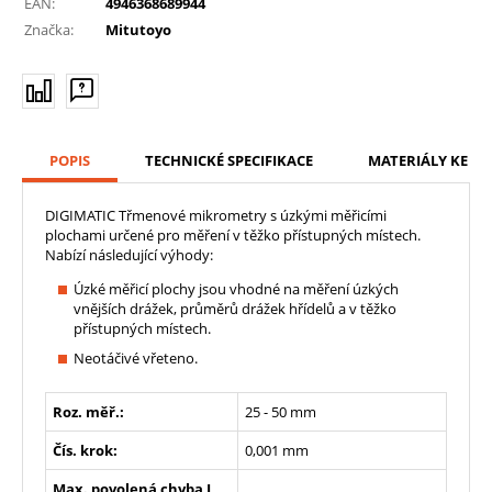
EAN:
4946368689944
Značka:
Mitutoyo
POPIS
TECHNICKÉ SPECIFIKACE
MATERIÁLY KE ST
DIGIMATIC Třmenové mikrometry s úzkými měřicími
plochami určené pro měření v těžko přístupných místech.
Nabízí následující výhody:
Úzké měřicí plochy jsou vhodné na měření úzkých
vnějších drážek, průměrů drážek hřídelů a v těžko
přístupných místech.
Neotáčivé vřeteno.
Roz. měř.:
25 - 50 mm
Čís. krok:
0,001 mm
Max. povolená chyba J