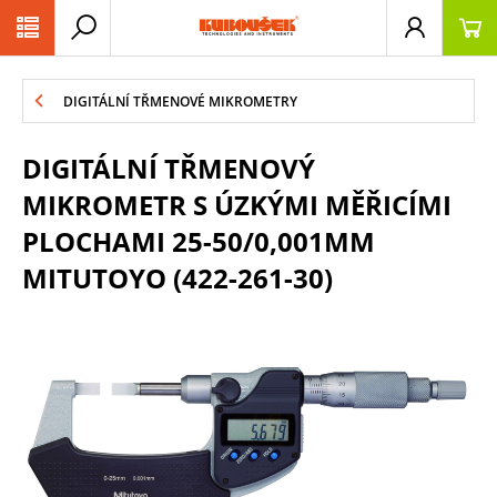
PŘESKOČIT NAVIGACI
DIGITÁLNÍ TŘMENOVÉ MIKROMETRY
DIGITÁLNÍ TŘMENOVÝ
MIKROMETR S ÚZKÝMI MĚŘICÍMI
PLOCHAMI 25-50/0,001MM
MITUTOYO (422-261-30)