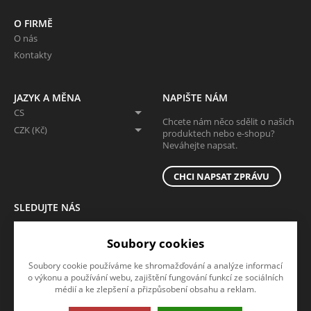
O FIRMĚ
O nás
Kontakty
JAZYK A MĚNA
NAPIŠTE NÁM
CS
Chcete nám něco sdělit o našich
CZK (Kč)
produktech nebo e-shopu?
Neváhejte napsat.
CHCI NAPSAT ZPRÁVU
SLEDUJTE NÁS
Sledujte nás na všech sociálních sítích, ať Vám nic neunikne!
Soubory cookies
Soubory cookie používáme ke shromažďování a analýze informací
o výkonu a používání webu, zajištění fungování funkcí ze sociálních
médií a ke zlepšení a přizpůsobení obsahu a reklam.