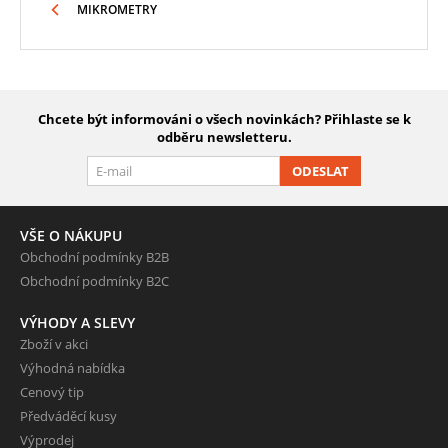
MIKROMETRY
Chcete být informováni o všech novinkách? Přihlaste se k
odběru newsletteru.
ODESLAT
VŠE O NÁKUPU
Obchodní podmínky B2B
Obchodní podmínky B2C
VÝHODY A SLEVY
Zboží v akci
Výhodná nabídka
Cenový tip
Předváděcí kusy
Výprodej