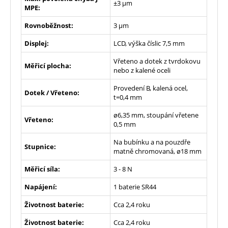
±3 µm
MPE:
Rovnoběžnost:
3 µm
Displej:
LCD, výška číslic 7,5 mm
Vřeteno a dotek z tvrdokovu
Měřicí plocha:
nebo z kalené oceli
Provedení B, kalená ocel,
Dotek / Vřeteno:
t=0,4 mm
ø6,35 mm, stoupání vřetene
Vřeteno:
0,5 mm
Na bubínku a na pouzdře
Stupnice:
matně chromovaná, ø18 mm
Měřicí síla:
3 - 8 N
Napájení:
1 baterie SR44
Životnost baterie:
Cca 2,4 roku
Životnost baterie:
Cca 2,4 roku