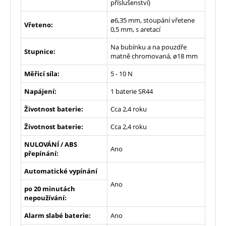
příslušenství)
ø6,35 mm, stoupání vřetene
Vřeteno:
0,5 mm, s aretací
Na bubínku a na pouzdře
Stupnice:
matně chromovaná, ø18 mm
Měřicí síla:
5 - 10 N
Napájení:
1 baterie SR44
Životnost baterie:
Cca 2,4 roku
Životnost baterie:
Cca 2,4 roku
NULOVÁNÍ / ABS
Ano
přepínání:
Automatické vypínání
Ano
po 20 minutách
nepoužívání:
Alarm slabé baterie:
Ano