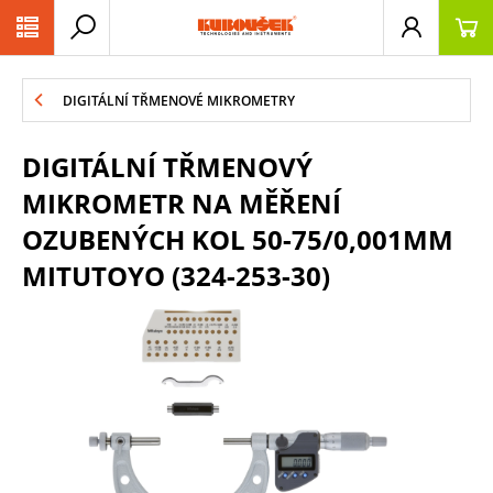
PŘESKOČIT NAVIGACI
DIGITÁLNÍ TŘMENOVÉ MIKROMETRY
DIGITÁLNÍ TŘMENOVÝ
MIKROMETR NA MĚŘENÍ
OZUBENÝCH KOL 50-75/0,001MM
MITUTOYO (324-253-30)