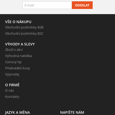
ODESLAT
VŠE O NÁKUPU
Obchodní podmínky B2B
Obchodní podmínky B2C
VÝHODY A SLEVY
Zboží v akci
Výhodná nabídka
Cenový tip
Předváděcí kusy
Výprodej
O FIRMĚ
O nás
Kontakty
JAZYK A MĚNA
NAPIŠTE NÁM