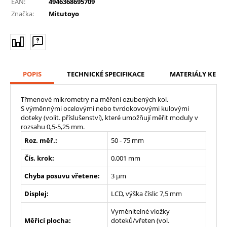
EAN:
4946368695709
Značka:
Mitutoyo
POPIS
TECHNICKÉ SPECIFIKACE
MATERIÁLY KE ST
Třmenové mikrometry na měření ozubených kol.
S výměnnými ocelovými nebo tvrdokovovými kulovými
doteky (volit. příslušenství), které umožňují měřit moduly v
rozsahu 0,5-5,25 mm.
Roz. měř.:
50 - 75 mm
Čís. krok:
0,001 mm
Chyba posuvu vřetene:
3 µm
Displej:
LCD, výška číslic 7,5 mm
Vyměnitelné vložky
Měřicí plocha:
doteků/vřeten (vol.