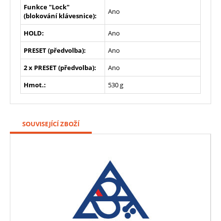
Funkce "Lock"
Ano
(blokování klávesnice):
HOLD:
Ano
PRESET (předvolba):
Ano
2 x PRESET (předvolba):
Ano
Hmot.:
530 g
SOUVISEJÍCÍ ZBOŽÍ