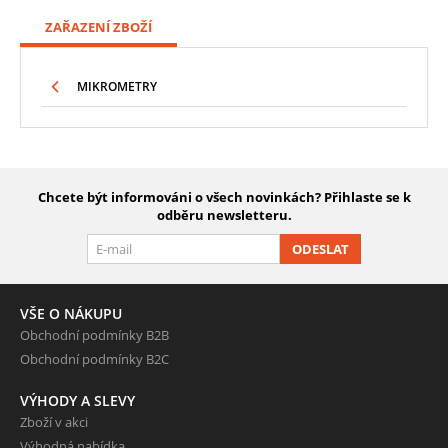
ZAŘAZENÍ ZBOŽÍ
MIKROMETRY
Chcete být informováni o všech novinkách? Přihlaste se k
odběru newsletteru.
ODESLAT
VŠE O NÁKUPU
Obchodní podmínky B2B
Obchodní podmínky B2C
VÝHODY A SLEVY
Zboží v akci
Výhodná nabídka