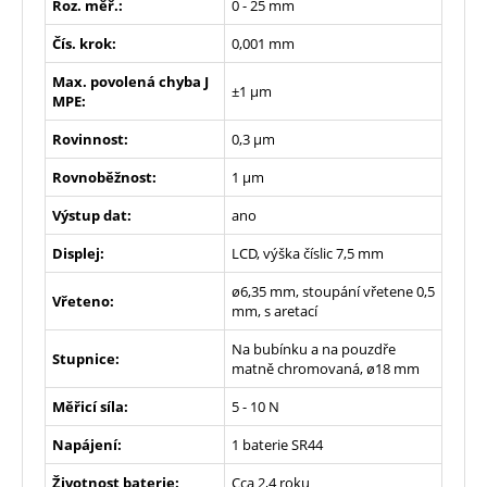
Roz. měř.:
0 - 25 mm
Čís. krok:
0,001 mm
Max. povolená chyba J
±1 µm
MPE:
Rovinnost:
0,3 µm
Rovnoběžnost:
1 µm
Výstup dat:
ano
Displej:
LCD, výška číslic 7,5 mm
ø6,35 mm, stoupání vřetene 0,5
Vřeteno:
mm, s aretací
Na bubínku a na pouzdře
Stupnice:
matně chromovaná, ø18 mm
Měřicí síla:
5 - 10 N
Napájení:
1 baterie SR44
Životnost baterie:
Cca 2,4 roku