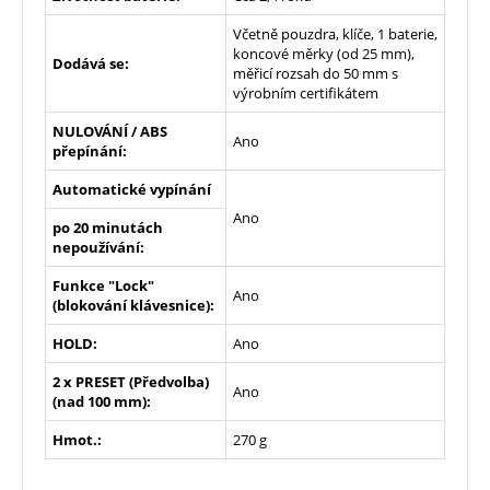
Včetně pouzdra, klíče, 1 baterie,
koncové měrky (od 25 mm),
Dodává se:
měřicí rozsah do 50 mm s
výrobním certifikátem
NULOVÁNÍ / ABS
Ano
přepínání:
Automatické vypínání
Ano
po 20 minutách
nepoužívání:
Funkce "Lock"
Ano
(blokování klávesnice):
HOLD:
Ano
2 x PRESET (Předvolba)
Ano
(nad 100 mm):
Hmot.:
270 g