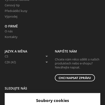
Cenový tip
Předváděcí kusy
Výprodej
O FIRMĚ
O nás
Kontakty
JAZYK A MĚNA
NAPIŠTE NÁM
CS
Chcete nám něco sdělit o našich
CZK (Kč)
produktech nebo e-shopu?
Neváhejte napsat.
CHCI NAPSAT ZPRÁVU
SLEDUJTE NÁS
Sledujte nás na všech sociálních sítích, ať Vám nic neunikne!
Soubory cookies