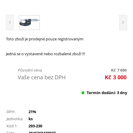
Toto zboží je prodejné pouze registrovaným
Jedná se o vystavené nebo rozbalené zboží !!!
Původní cena
Kč
7 650
Vaše cena bez DPH
Kč
3 000
Termín dodání: 3 dny
DPH:
21%
Jednotka:
ks
Kód 1:
293-230
EAN:
4946368430027