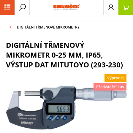
PŘESKOČIT NAVIGACI
DIGITÁLNÍ TŘMENOVÉ MIKROMETRY
DIGITÁLNÍ TŘMENOVÝ
MIKROMETR 0-25 MM, IP65,
VÝSTUP DAT MITUTOYO (293-230)
Výprodej
Předváděcí kus