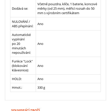
Včetně pouzdra, klíče, 1 baterie, koncové
Dodává se:
měrky (od 25 mm), měřicí rozsah do 50
mm s výrobním certifikátem
NULOVÁNÍ /
Ano
ABS přepínání:
Automatické
vypínání
po 20
Ano
minutách
nepoužívání:
Funkce "Lock"
(blokování
Ano
klávesnice):
HOLD:
Ano
Hmot.:
330
g
SOUVISEJÍCÍ ZBOŽÍ