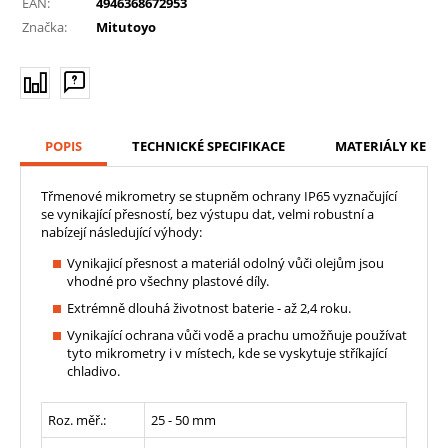
EAN:
4946368672953
Značka:
Mitutoyo
POPIS
TECHNICKÉ SPECIFIKACE
MATERIÁLY KE ST
Třmenové mikrometry se stupněm ochrany IP65 vyznačující
se vynikající přesností, bez výstupu dat, velmi robustní a
nabízejí následující výhody:
Vynikajicí přesnost a materiál odolný vůči olejům jsou
vhodné pro všechny plastové díly.
Extrémně dlouhá životnost baterie - až 2,4 roku.
Vynikající ochrana vůči vodě a prachu umožňuje používat
tyto mikrometry i v místech, kde se vyskytuje stříkající
chladivo.
Roz. měř.:
25 - 50
mm