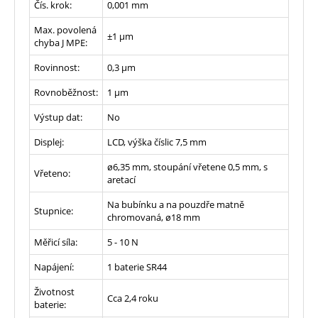
Čís. krok:
0,001 mm
Max. povolená
±1 µm
chyba J MPE:
Rovinnost:
0,3 µm
Rovnoběžnost:
1 µm
Výstup dat:
No
Displej:
LCD, výška číslic 7,5 mm
ø6,35 mm, stoupání vřetene 0,5 mm, s
Vřeteno:
aretací
Na bubínku a na pouzdře matně
Stupnice:
chromovaná, ø18 mm
Měřicí síla:
5 - 10
N
Napájení:
1 baterie SR44
Životnost
Cca 2,4 roku
baterie: