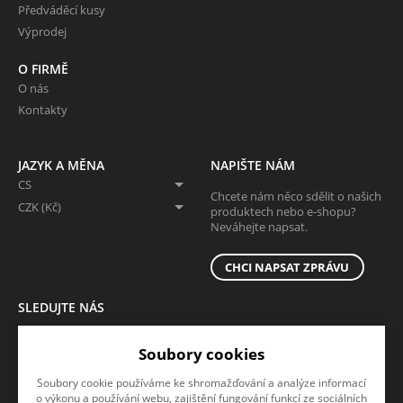
Předváděcí kusy
Výprodej
O FIRMĚ
O nás
Kontakty
JAZYK A MĚNA
NAPIŠTE NÁM
CS
Chcete nám něco sdělit o našich
CZK (Kč)
produktech nebo e-shopu?
Neváhejte napsat.
CHCI NAPSAT ZPRÁVU
SLEDUJTE NÁS
Sledujte nás na všech sociálních sítích, ať Vám nic neunikne!
Soubory cookies
Soubory cookie používáme ke shromažďování a analýze informací
o výkonu a používání webu, zajištění fungování funkcí ze sociálních