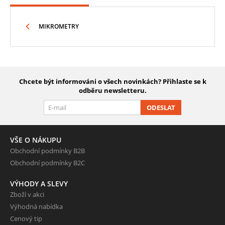
MIKROMETRY
Chcete být informováni o všech novinkách? Přihlaste se k
odběru newsletteru.
ODESLAT
VŠE O NÁKUPU
Obchodní podmínky B2B
Obchodní podmínky B2C
VÝHODY A SLEVY
Zboží v akci
Výhodná nabídka
Cenový tip