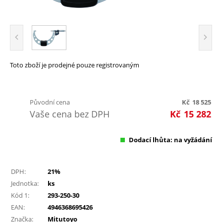
Toto zboží je prodejné pouze registrovaným
Původní cena
Kč
18 525
Vaše cena bez DPH
Kč
15 282
Dodací lhůta: na vyžádání
DPH:
21%
Jednotka:
ks
Kód 1:
293-250-30
EAN:
4946368695426
Značka:
Mitutoyo