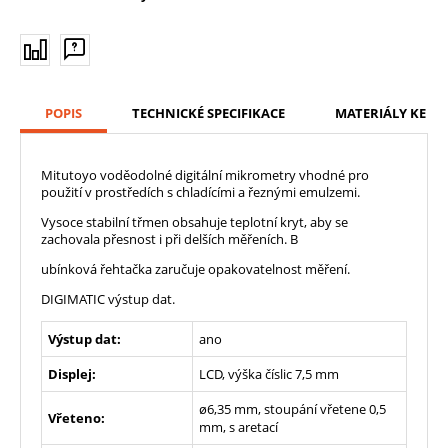
POPIS
TECHNICKÉ SPECIFIKACE
MATERIÁLY KE ST
Mitutoyo voděodolné digitální mikrometry vhodné pro
použití v prostředích s chladícími a řeznými emulzemi.
Vysoce stabilní třmen obsahuje teplotní kryt, aby se
zachovala přesnost i při delších měřeních. B
ubínková řehtačka zaručuje opakovatelnost měření.
DIGIMATIC výstup dat.
Výstup dat:
ano
Displej:
LCD, výška číslic 7,5 mm
ø6,35 mm, stoupání vřetene 0,5
Vřeteno:
mm, s aretací