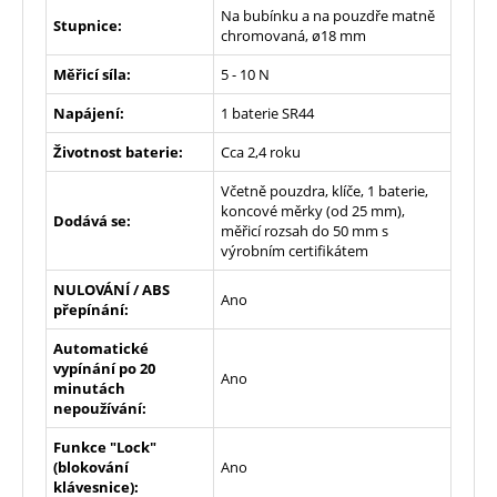
Na bubínku a na pouzdře matně
Stupnice:
chromovaná, ø18 mm
Měřicí síla:
5 - 10 N
Napájení:
1 baterie SR44
Životnost baterie:
Cca 2,4 roku
Včetně pouzdra, klíče, 1 baterie,
koncové měrky (od 25 mm),
Dodává se:
měřicí rozsah do 50 mm s
výrobním certifikátem
NULOVÁNÍ / ABS
Ano
přepínání:
Automatické
vypínání po 20
Ano
minutách
nepoužívání:
Funkce "Lock"
(blokování
Ano
klávesnice):