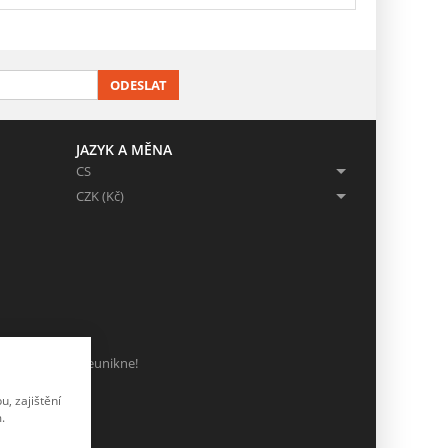
ODESLAT
JAZYK A MĚNA
CS
CZK (Kč)
ch, ať Vám nic neunikne!
, zajištění
.