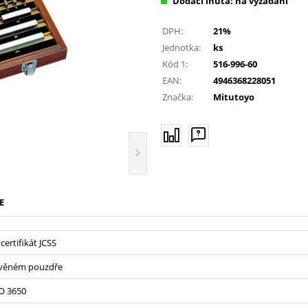
Dodací lhůta: na vyžádání
DPH:
21%
Jednotka:
ks
Kód 1:
516-996-60
EAN:
4946368228051
Značka:
Mitutoyo
E
 certifikát JCSS
evěném pouzdře
O 3650