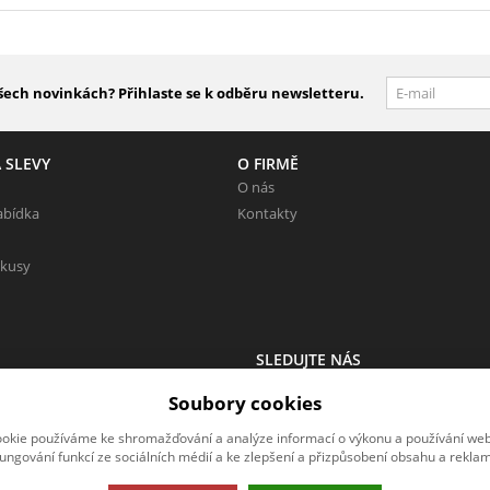
šech novinkách? Přihlaste se k odběru newsletteru.
 SLEVY
O FIRMĚ
O nás
abídka
Kontakty
 kusy
SLEDUJTE NÁS
 Neváhejte napsat.
Sledujte nás na všech sociálních sítí
Soubory cookies
okie používáme ke shromažďování a analýze informací o výkonu a používání webu
fungování funkcí ze sociálních médií a ke zlepšení a přizpůsobení obsahu a reklam