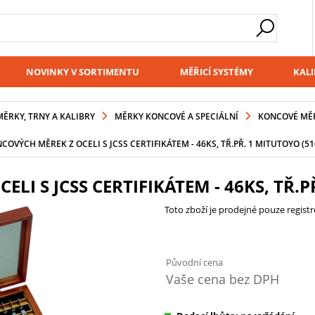
NOVINKY V SORTIMENTU
MĚŘICÍ SYSTÉMY
KALI
MĚRKY, TRNY A KALIBRY
MĚRKY KONCOVÉ A SPECIÁLNÍ
KONCOVÉ MĚR
OVÝCH MĚREK Z OCELI S JCSS CERTIFIKÁTEM - 46KS, TŘ.PŘ. 1 MITUTOYO (51
I S JCSS CERTIFIKÁTEM - 46KS, TŘ.PŘ
Toto zboží je prodejné pouze regis
Původní cena
Vaše cena bez DPH