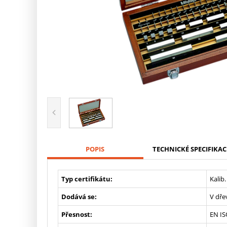
POPIS
TECHNICKÉ SPECIFIKAC
Typ certifikátu:
Kalib.
Dodává se:
V dř
Přesnost:
EN IS