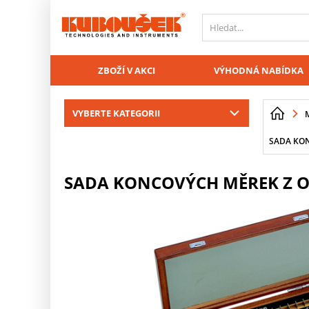
PŘESKOČIT NAVIGACI
ZBOŽÍ V AKCI
VÝHODNÁ NABÍDKA
VYBERTE KATEGORII
SADA KONC
SADA KONCOVÝCH MĚREK Z OCEL