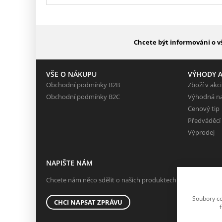
Chcete být informováni o v
VŠE O NÁKUPU
VÝHODY A
Obchodní podmínky B2B
Zboží v akci
Obchodní podmínky B2C
Výhodná n
Cenový tip
Předváděcí
Výprodej
NAPIŠTE NÁM
Chcete nám něco sdělit o našich produktech nebo e-shopu?
Soubory co
CHCI NAPSAT ZPRÁVU