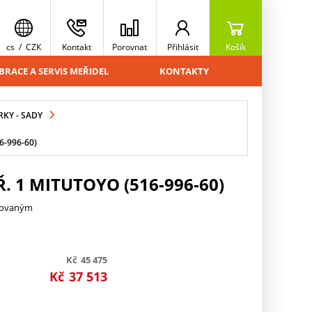
cs
/
CZK
Kontakt
Porovnat
Přihlásit
Košík
BRACE A SERVIS MEŘIDEL
KONTAKTY
KY - SADY
6-996-60)
. 1 MITUTOYO (516-996-60)
trovaným
Kč
45 475
Kč
37 513