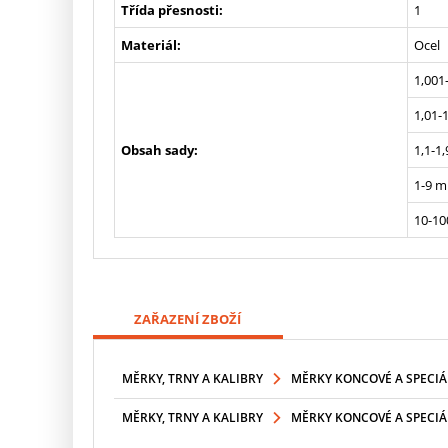
Třída přesnosti:
1
Materiál:
Ocel
1,001
1,01-
Obsah sady:
1,1-1
1-9 m
10-10
ZAŘAZENÍ ZBOŽÍ
MĚRKY, TRNY A KALIBRY
MĚRKY KONCOVÉ A SPECIÁ
MĚRKY, TRNY A KALIBRY
MĚRKY KONCOVÉ A SPECIÁ