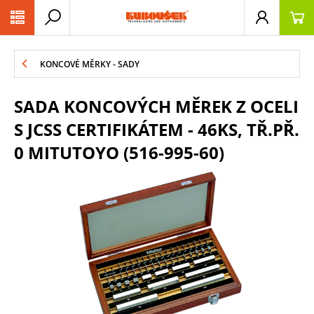
PŘESKOČIT NAVIGACI
KONCOVÉ MĚRKY - SADY
SADA KONCOVÝCH MĚREK Z OCELI
S JCSS CERTIFIKÁTEM - 46KS, TŘ.PŘ.
0 MITUTOYO (516-995-60)