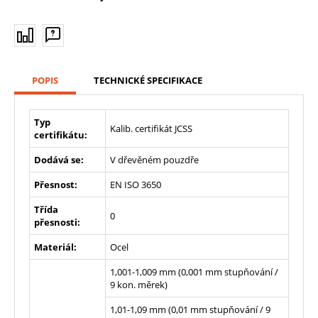
POPIS
TECHNICKÉ SPECIFIKACE
Typ
Kalib. certifikát JCSS
certifikátu:
Dodává se:
V dřevěném pouzdře
Přesnost:
EN ISO 3650
Třída
0
přesnosti:
Materiál:
Ocel
1,001-1,009 mm (0,001 mm stupňování /
9 kon. měrek)
1,01-1,09 mm (0,01 mm stupňování / 9