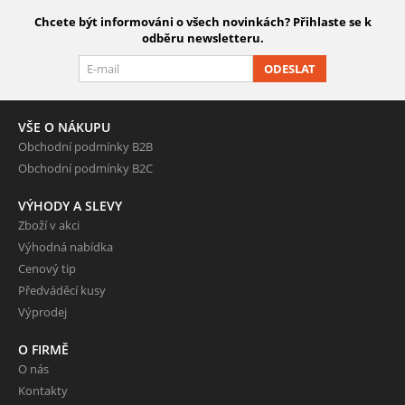
Chcete být informováni o všech novinkách? Přihlaste se k
odběru newsletteru.
ODESLAT
VŠE O NÁKUPU
Obchodní podmínky B2B
Obchodní podmínky B2C
VÝHODY A SLEVY
Zboží v akci
Výhodná nabídka
Cenový tip
Předváděcí kusy
Výprodej
O FIRMĚ
O nás
Kontakty