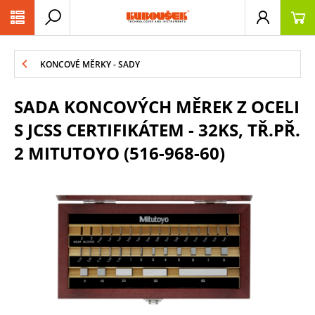
PŘESKOČIT NAVIGACI
KONCOVÉ MĚRKY - SADY
SADA KONCOVÝCH MĚREK Z OCELI
S JCSS CERTIFIKÁTEM - 32KS, TŘ.PŘ.
2 MITUTOYO (516-968-60)