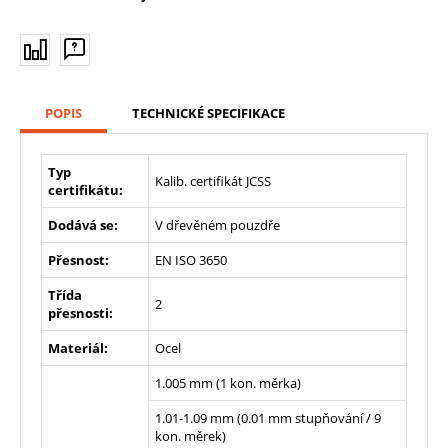
POPIS
TECHNICKÉ SPECIFIKACE
Typ
Kalib. certifikát JCSS
certifikátu:
Dodává se:
V dřevěném pouzdře
Přesnost:
EN ISO 3650
Třída
2
přesnosti:
Materiál:
Ocel
1.005 mm (1 kon. měrka)
1.01-1.09 mm (0.01 mm stupňování / 9
kon. měrek)