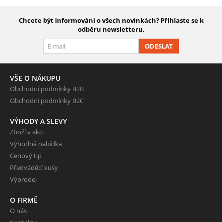
Chcete být informováni o všech novinkách? Přihlaste se k
odběru newsletteru.
ODESLAT
VŠE O NÁKUPU
Obchodní podmínky B2B
Obchodní podmínky B2C
VÝHODY A SLEVY
Zboží v akci
Výhodná nabídka
Cenový tip
Předváděcí kusy
Výprodej
O FIRMĚ
O nás