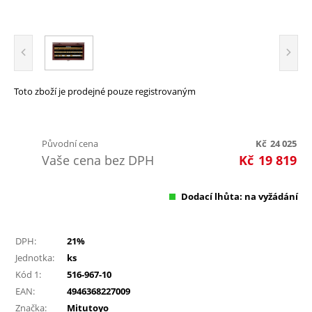
Toto zboží je prodejné pouze registrovaným
Původní cena
Kč
24 025
Vaše cena bez DPH
Kč
19 819
Dodací lhůta: na vyžádání
DPH:
21%
Jednotka:
ks
Kód 1:
516-967-10
EAN:
4946368227009
Značka:
Mitutoyo