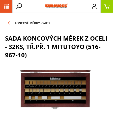
PŘESKOČIT NAVIGACI
KONCOVÉ MĚRKY - SADY
SADA KONCOVÝCH MĚREK Z OCELI
- 32KS, TŘ.PŘ. 1 MITUTOYO (516-
967-10)