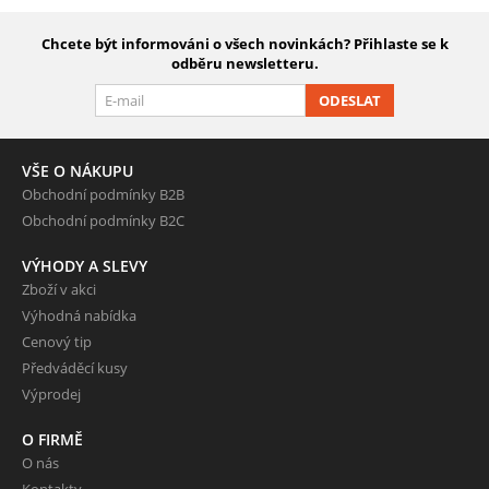
Chcete být informováni o všech novinkách? Přihlaste se k
odběru newsletteru.
ODESLAT
VŠE O NÁKUPU
Obchodní podmínky B2B
Obchodní podmínky B2C
VÝHODY A SLEVY
Zboží v akci
Výhodná nabídka
Cenový tip
Předváděcí kusy
Výprodej
O FIRMĚ
O nás
Kontakty