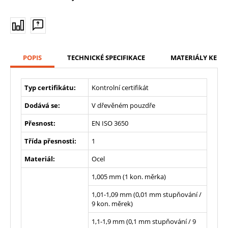
POPIS
TECHNICKÉ SPECIFIKACE
MATERIÁLY KE ST
Typ certifikátu:
Kontrolní certifikát
Dodává se:
V dřevěném pouzdře
Přesnost:
EN ISO 3650
Třída přesnosti:
1
Materiál:
Ocel
1,005 mm (1 kon. měrka)
1,01-1,09 mm (0,01 mm stupňování /
9 kon. měrek)
1,1-1,9 mm (0,1 mm stupňování / 9