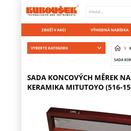
PŘESKOČIT NAVIGACI
ZBOŽÍ V AKCI
VÝHODNÁ NABÍDKA
VYBERTE KATEGORII
SADA KON
SADA KONCOVÝCH MĚREK NA K
KERAMIKA MITUTOYO (516-15