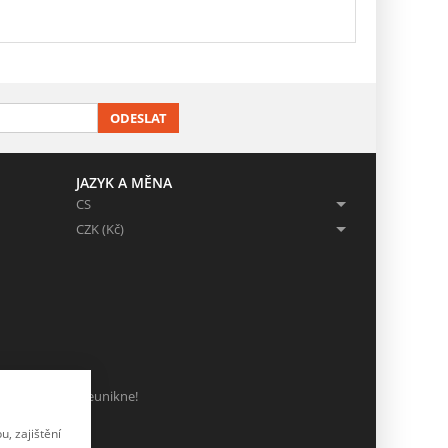
ODESLAT
JAZYK A MĚNA
CS
CZK (Kč)
ch, ať Vám nic neunikne!
, zajištění