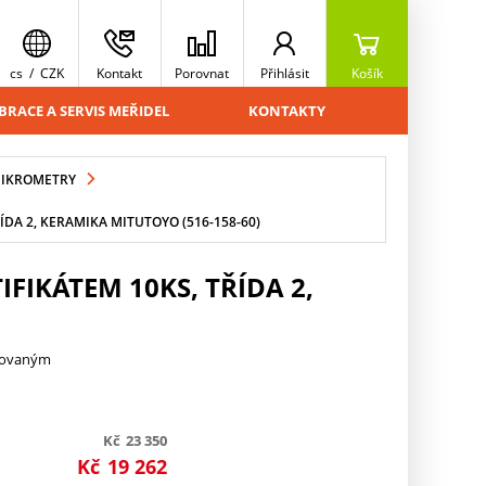
cs
/
CZK
Kontakt
Porovnat
Přihlásit
Košík
BRACE A SERVIS MEŘIDEL
KONTAKTY
MIKROMETRY
A 2, KERAMIKA MITUTOYO (516-158-60)
IKÁTEM 10KS, TŘÍDA 2,
trovaným
Kč
23 350
Kč
19 262