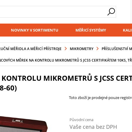
NOVINKY V SORTIMENTU
MĚŘICÍ SYSTÉMY
KALI
RUČNÍ MĚŘIDLA A MĚŘICÍ PŘÍSTROJE
MIKROMETRY
PŘÍSLUŠENSTVÍ 
COVÝCH MĚREK NA KONTROLU MIKROMETRŮ S JCSS CERTIFIKÁTEM 10KS, TŘÍD
ONTROLU MIKROMETRŮ S JCSS CERTIF
8-60)
Toto zboží je prodejné pouze regis
Původní cena
Vaše cena bez DPH