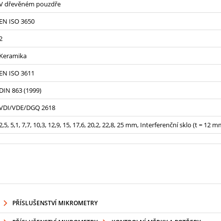
V dřevěném pouzdře
EN ISO 3650
2
Keramika
EN ISO 3611
DIN 863 (1999)
VDI/VDE/DGQ 2618
2,5, 5,1, 7,7, 10,3, 12,9, 15, 17,6, 20,2, 22,8, 25 mm, Interferenční sklo (t = 12 m
PŘÍSLUŠENSTVÍ MIKROMETRY