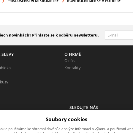
PŘÍSLUŠENSTVÍ MIKROMETRY
KONTROLNÍ MĚRKY A POTŘEBY
šech novinkách? Přihlaste se k odběru newsletteru.
 SLEVY
O FIRMĚ
O nás
abídka
Kontakty
 kusy
SLEDUJTE NÁS
 Neváhejte napsat.
Sledujte nás na všech sociálních sítí
Soubory cookies
okie používáme ke shromažďování a analýze informací o výkonu a používání webu