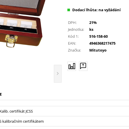
Dodací lhůta: na vyžádání
DPH:
21%
Jednotka:
ks
Kód 1:
516-158-60
EAN:
4946368217475
Značka:
Mitutoyo
E
Kalib. certifikát JCSS
S kalibračním certifikátem