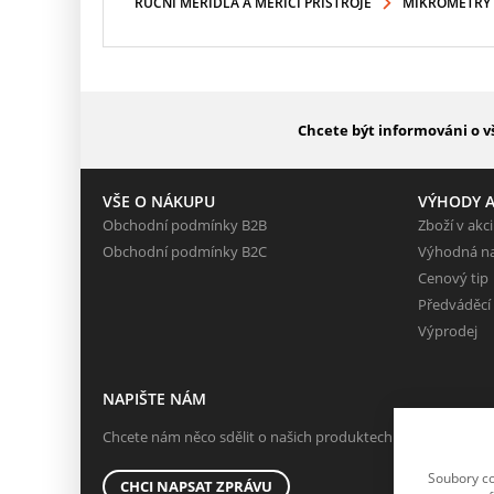
RUČNÍ MĚŘIDLA A MĚŘICÍ PŘÍSTROJE
MIKROMETRY
Chcete být informováni o v
VŠE O NÁKUPU
VÝHODY A
Obchodní podmínky B2B
Zboží v akci
Obchodní podmínky B2C
Výhodná n
Cenový tip
Předváděcí
Výprodej
NAPIŠTE NÁM
Chcete nám něco sdělit o našich produktech nebo e-shopu?
Soubory co
CHCI NAPSAT ZPRÁVU