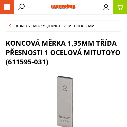
PŘESKOČIT NAVIGACI
KONCOVÉ MĚRKY - JEDNOTLIVÉ METRICKÉ - MM
KONCOVÁ MĚRKA 1,35MM TŘÍDA
PŘESNOSTI 1 OCELOVÁ MITUTOYO
(611595-031)