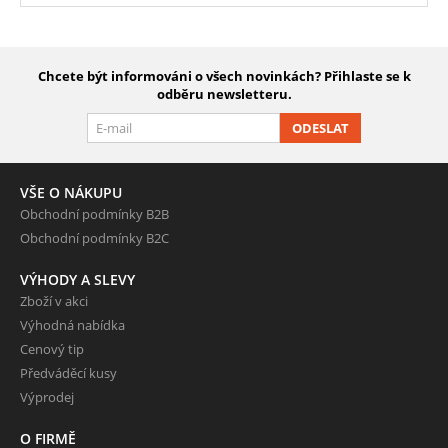
Chcete být informováni o všech novinkách? Přihlaste se k
odběru newsletteru.
ODESLAT
VŠE O NÁKUPU
Obchodní podmínky B2B
Obchodní podmínky B2C
VÝHODY A SLEVY
Zboží v akci
Výhodná nabídka
Cenový tip
Předváděcí kusy
Výprodej
O FIRMĚ