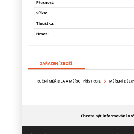
Přesnost:
Šířka:
Tloušťka:
Hmot.:
ZAŘAZENÍ ZBOŽÍ
RUČNÍ MĚŘIDLA A MĚŘICÍ PŘÍSTROJE
MĚŘENÍ DÉLK
Chcete být informováni o v