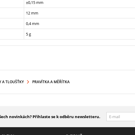
±0,15 mm
12 mm
0,4 mm
5 g
Y A TLOUŠŤKY
PRAVÍTKA A MĚŘÍTKA
šech novinkách? Přihlaste se k odběru newsletteru.