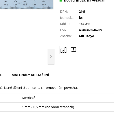
Dodací lhůta: na vyžádání
DPH:
21%
Jednotka:
ks
Kód 1:
182-211
EAN:
4946368046259
Značka:
Mitutoyo
E
MATERIÁLY KE STAŽENÍ
aná. Jasné dělení stupnice na chromovaném povrchu.
Metrické
1 mm / 0,5 mm (na obou stranách)