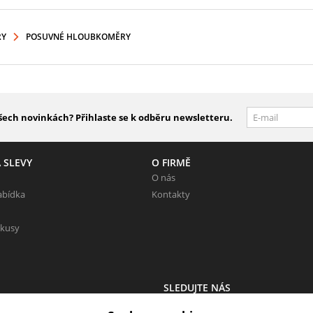
RY
POSUVNÉ HLOUBKOMĚRY
šech novinkách? Přihlaste se k odběru newsletteru.
 SLEVY
O FIRMĚ
O nás
abídka
Kontakty
 kusy
SLEDUJTE NÁS
 Neváhejte napsat.
Sledujte nás na všech sociálních sítí