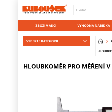
PŘESKOČIT NAVIGACI
ZBOŽÍ V AKCI
VÝHODNÁ NABÍDKA
VYBERTE KATEGORII
HLOUBKOM
HLOUBKOMĚR PRO MĚŘENÍ V D