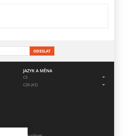
ODESLAT
JAZYK A MĚNA
CS
CZK (Kč)
ch, ať Vám nic neunikne!