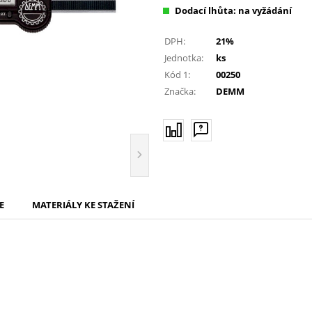
Dodací lhůta: na vyžádání
DPH:
21%
Jednotka:
ks
Kód 1:
00250
Značka:
DEMM
E
MATERIÁLY KE STAŽENÍ