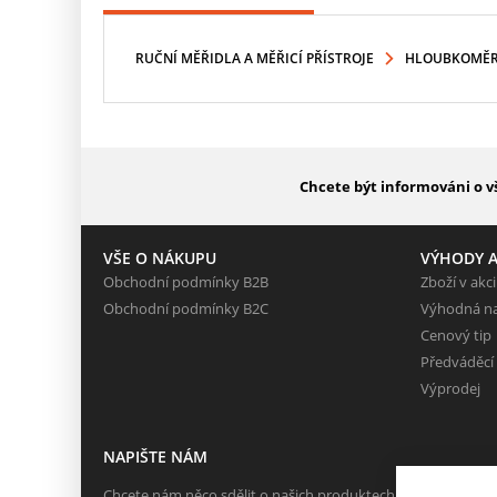
RUČNÍ MĚŘIDLA A MĚŘICÍ PŘÍSTROJE
HLOUBKOMĚ
Chcete být informováni o v
VŠE O NÁKUPU
VÝHODY A
Obchodní podmínky B2B
Zboží v akci
Obchodní podmínky B2C
Výhodná n
Cenový tip
Předváděcí
Výprodej
NAPIŠTE NÁM
Chcete nám něco sdělit o našich produktech nebo e-shopu?