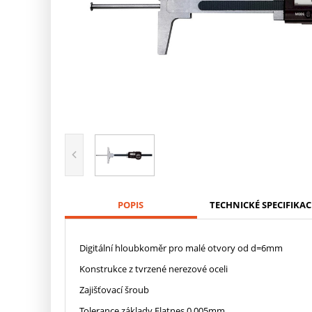
POPIS
TECHNICKÉ SPECIFIKAC
Digitální hloubkoměr pro malé otvory od d=6mm
Konstrukce z tvrzené nerezové oceli
Zajišťovací šroub
Tolerance základy Flatnes 0,005mm