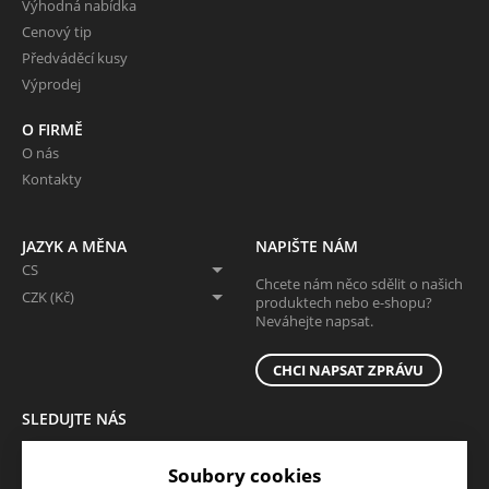
Výhodná nabídka
Cenový tip
Předváděcí kusy
Výprodej
O FIRMĚ
O nás
Kontakty
JAZYK A MĚNA
NAPIŠTE NÁM
CS
Chcete nám něco sdělit o našich
CZK (Kč)
produktech nebo e-shopu?
Neváhejte napsat.
CHCI NAPSAT ZPRÁVU
SLEDUJTE NÁS
Sledujte nás na všech sociálních sítích, ať Vám nic neunikne!
Soubory cookies