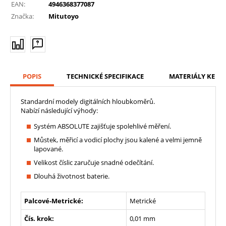
EAN:
4946368377087
Značka:
Mitutoyo
POPIS
TECHNICKÉ SPECIFIKACE
MATERIÁLY KE ST
Standardní modely digitálních hloubkoměrů.
Nabízí následující výhody:
Systém ABSOLUTE zajišťuje spolehlivé měření.
Můstek, měřicí a vodicí plochy jsou kalené a velmi jemně
lapované.
Velikost číslic zaručuje snadné odečítání.
Dlouhá životnost baterie.
Palcové-Metrické:
Metrické
Čís. krok:
0,01 mm