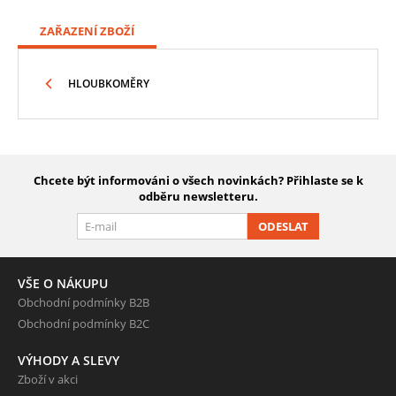
ZAŘAZENÍ ZBOŽÍ
HLOUBKOMĚRY
Chcete být informováni o všech novinkách? Přihlaste se k
odběru newsletteru.
ODESLAT
VŠE O NÁKUPU
Obchodní podmínky B2B
Obchodní podmínky B2C
VÝHODY A SLEVY
Zboží v akci