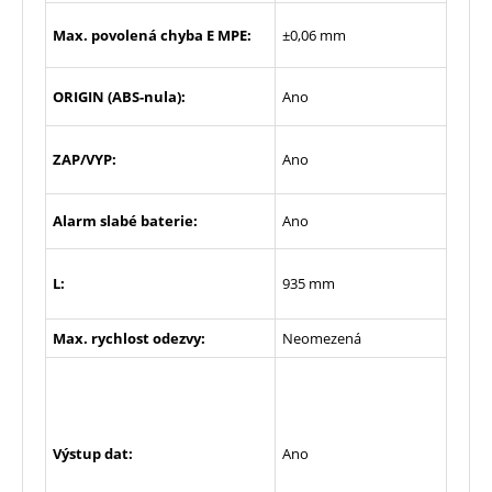
Max. povolená chyba E MPE:
±0,06 mm
ORIGIN (ABS-nula):
Ano
ZAP/VYP:
Ano
Alarm slabé baterie:
Ano
L:
935 mm
Max. rychlost odezvy:
Neomezená
Výstup dat:
Ano