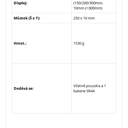
Displej:
(150/200/300mm,
10mm (>300mm)
Můstek (Š x T):
250 x 10 mm
Hmot.:
1530 g
Včetně pouzdra a 1
Dodává se:
baterie SR44