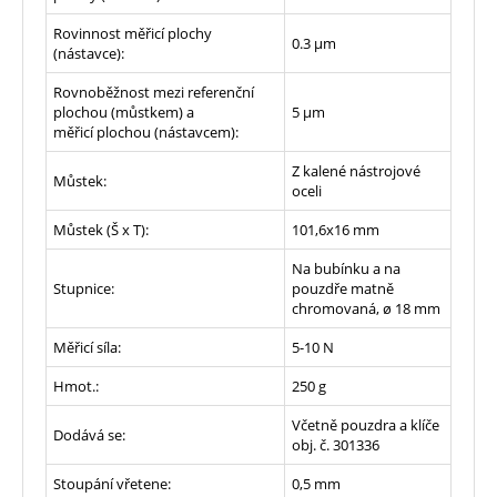
Rovinnost měřicí plochy
0.3 µm
(nástavce):
Rovnoběžnost mezi referenční
plochou (můstkem) a
5 µm
měřicí plochou (nástavcem):
Z kalené nástrojové
Můstek:
oceli
Můstek (Š x T):
101,6x16 mm
Na bubínku a na
Stupnice:
pouzdře matně
chromovaná, ø 18 mm
Měřicí síla:
5-10 N
Hmot.:
250
g
Včetně pouzdra a klíče
Dodává se:
obj. č. 301336
Stoupání vřetene:
0,5
mm