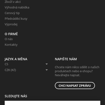
Zboží v akci
Výhodná nabídka
Cenový tip
Předváděcí kusy
Výprodej
O FIRMĚ
O nás
Kontakty
JAZYK A MĚNA
NAPIŠTE NÁM
CS
Chcete nám něco sdělit o našich
CZK (Kč)
produktech nebo e-shopu?
Neváhejte napsat.
CHCI NAPSAT ZPRÁVU
SLEDUJTE NÁS
Sledujte nás na všech sociálních sítích, ať Vám nic neunikne!