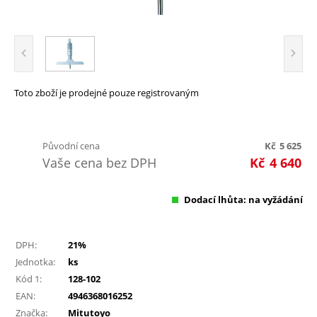
Toto zboží je prodejné pouze registrovaným
Původní cena
Kč
5 625
Vaše cena bez DPH
Kč
4 640
Dodací lhůta: na vyžádání
DPH:
21%
Jednotka:
ks
Kód 1:
128-102
EAN:
4946368016252
Značka:
Mitutoyo