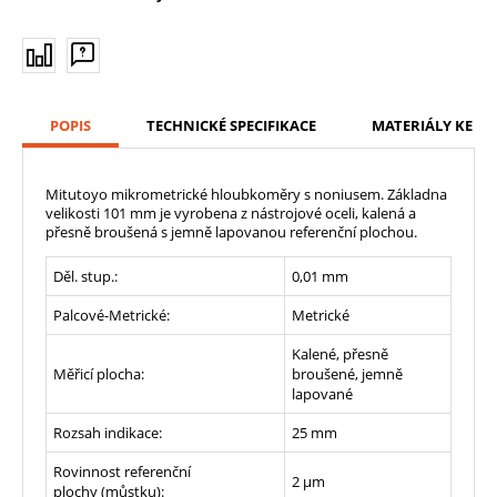
POPIS
TECHNICKÉ SPECIFIKACE
MATERIÁLY KE ST
Mitutoyo mikrometrické hloubkoměry s noniusem. Základna
velikosti 101 mm je vyrobena z nástrojové oceli, kalená a
přesně broušená s jemně lapovanou referenční plochou.
Děl. stup.:
0,01 mm
Palcové-Metrické:
Metrické
Kalené, přesně
Měřicí plocha:
broušené, jemně
lapované
Rozsah indikace:
25
mm
Rovinnost referenční
2 µm
plochy (můstku):