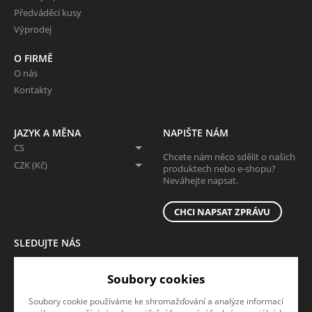
Předváděcí kusy
Výprodej
O FIRMĚ
O nás
Kontakty
JAZYK A MĚNA
NAPIŠTE NÁM
CS
Chcete nám něco sdělit o našich
CZK (Kč)
produktech nebo e-shopu?
Neváhejte napsat.
CHCI NAPSAT ZPRÁVU
SLEDUJTE NÁS
Sledujte nás na všech sociálních sítích, ať Vám nic neunikne!
Soubory cookies
Soubory cookie používáme ke shromažďování a analýze informací