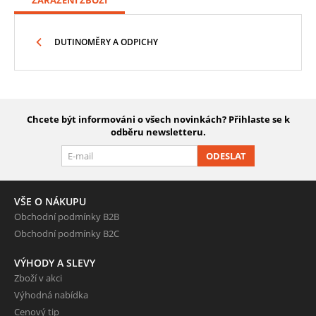
DUTINOMĚRY A ODPICHY
Chcete být informováni o všech novinkách? Přihlaste se k
odběru newsletteru.
ODESLAT
VŠE O NÁKUPU
Obchodní podmínky B2B
Obchodní podmínky B2C
VÝHODY A SLEVY
Zboží v akci
Výhodná nabídka
Cenový tip