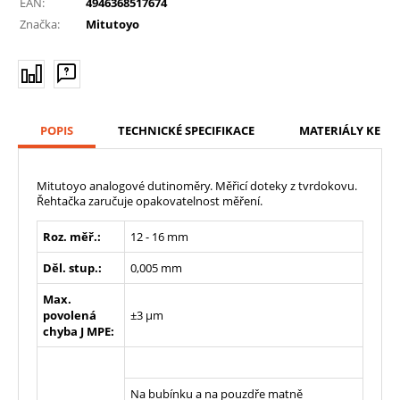
EAN:
4946368517674
Značka:
Mitutoyo
POPIS
TECHNICKÉ SPECIFIKACE
MATERIÁLY KE ST
Mitutoyo analogové dutinoměry. Měřicí doteky z tvrdokovu.
Řehtačka zaručuje opakovatelnost měření.
Roz. měř.:
12 - 16 mm
Děl. stup.:
0,005 mm
Max.
povolená
±3 µm
chyba J MPE:
Na bubínku a na pouzdře matně