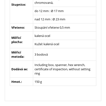
chromovaná,
Stupnice:
do 12 mm : Ø 17 mm
nad 12 mm : Ø 23 mm
Vřeteno:
Stoupání vřetene 0,5 mm
kalená ocel
Měřicí
plocha:
Kužel: kalená ocel
Měřicí
3 bodová
metoda:
Including box, spanner, hex wrench,
Dodává se:
certificate of inspection, without setting
ring
Hmot.:
150 g