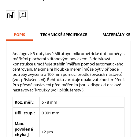
POPIS
TECHNICKÉ SPECIFIKACE
MATERIÁLY KE ST
Analogové 3-dotykové Mitutoyo mikrometrické dutinoměry s
měřícími plochami s titanovým povlakem. 3-dotyková
konstrukce umožňuje stabilní měření pomocí automatického
centrování. Maximální hloubka měření může být v případě
potřeby zvýšena o 100 mm pomocí prodlužovacích nástavců
(vol. příslušenství). Řehtačka zaručuje opakovatelnost měření.
Pro přesné nastavení před měřením jsou k dispozici ocelové
nastavovací kroužky (vol. příslušenství).
Roz. měř.:
6 - 8 mm
Děl. stup.:
0,001 mm
Max.
povolená
±2 µm
chyba J