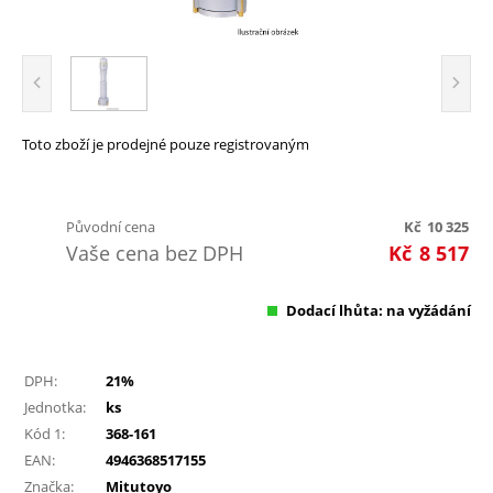
Toto zboží je prodejné pouze registrovaným
Původní cena
Kč
10 325
Vaše cena bez DPH
Kč
8 517
Dodací lhůta: na vyžádání
DPH:
21%
Jednotka:
ks
Kód 1:
368-161
EAN:
4946368517155
Značka:
Mitutoyo