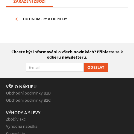
ZAŘAZENÍ ZBOŽÍ
DUTINOMĚRY A ODPICHY
Chcete být informováni o všech novinkách? Přihlaste se k
odběru newsletteru.
ODESLAT
VŠE O NÁKUPU
Obchodní podmínky B2B
Obchodní podmínky B2C
VÝHODY A SLEVY
Zboží v akci
Výhodná nabídka
Cenový tip