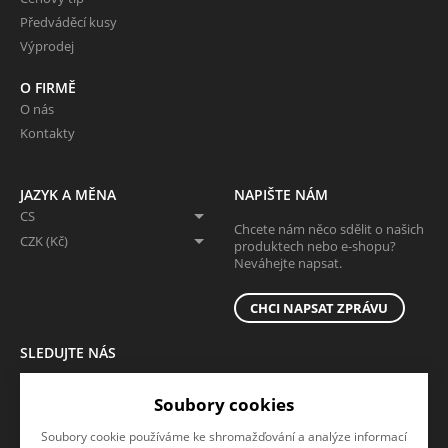
Předváděcí kusy
Výprodej
O FIRMĚ
O nás
Kontakty
JAZYK A MĚNA
NAPIŠTE NÁM
CS
Chcete nám něco sdělit o našich
CZK (Kč)
produktech nebo e-shopu?
Neváhejte napsat.
CHCI NAPSAT ZPRÁVU
SLEDUJTE NÁS
Sledujte nás na všech sociálních sítích, ať Vám nic neunikne!
Soubory cookies
Soubory cookie používáme ke shromažďování a analýze informací