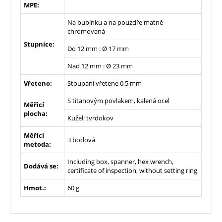
MPE:
Na bubínku a na pouzdře matně
chromovaná
Stupnice:
Do 12 mm : Ø 17 mm
Nad 12 mm : Ø 23 mm
Vřeteno:
Stoupání vřetene 0,5 mm
S titanovým povlakem, kalená ocel
Měřicí
plocha:
Kužel: tvrdokov
Měřicí
3 bodová
metoda:
Including box, spanner, hex wrench,
Dodává se:
certificate of inspection, without setting ring
Hmot.:
60 g