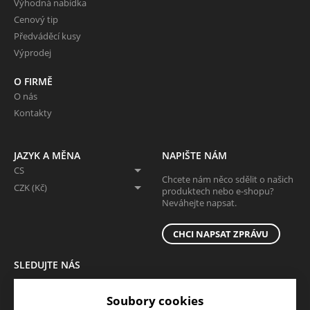
Výhodná nabídka
Cenový tip
Předváděcí kusy
Výprodej
O FIRMĚ
O nás
Kontakty
JAZYK A MĚNA
NAPIŠTE NÁM
CS
Chcete nám něco sdělit o našich
CZK (Kč)
produktech nebo e-shopu?
Neváhejte napsat.
CHCI NAPSAT ZPRÁVU
SLEDUJTE NÁS
Sledujte nás na všech sociálních sítích, ať Vám nic neunikne!
Soubory cookies