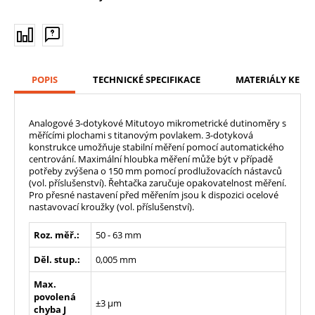
POPIS
TECHNICKÉ SPECIFIKACE
MATERIÁLY KE ST
Analogové 3-dotykové Mitutoyo mikrometrické dutinoměry s
měřícími plochami s titanovým povlakem. 3-dotyková
konstrukce umožňuje stabilní měření pomocí automatického
centrování. Maximální hloubka měření může být v případě
potřeby zvýšena o 150 mm pomocí prodlužovacích nástavců
(vol. příslušenství). Řehtačka zaručuje opakovatelnost měření.
Pro přesné nastavení před měřením jsou k dispozici ocelové
nastavovací kroužky (vol. příslušenství).
Roz. měř.:
50 - 63 mm
Děl. stup.:
0,005 mm
Max.
povolená
±3 µm
chyba J