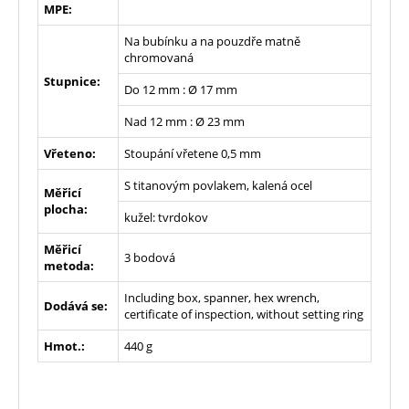
MPE:
Na bubínku a na pouzdře matně
chromovaná
Stupnice:
Do 12 mm : Ø 17 mm
Nad 12 mm : Ø 23 mm
Vřeteno:
Stoupání vřetene 0,5 mm
S titanovým povlakem, kalená ocel
Měřicí
plocha:
kužel: tvrdokov
Měřicí
3 bodová
metoda:
Including box, spanner, hex wrench,
Dodává se:
certificate of inspection, without setting ring
Hmot.:
440 g