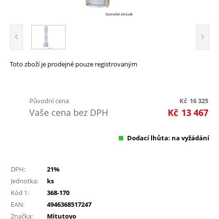
Toto zboží je prodejné pouze registrovaným
Původní cena
Kč
16 325
Vaše cena bez DPH
Kč
13 467
Dodací lhůta: na vyžádání
DPH:
21%
Jednotka:
ks
Kód 1:
368-170
EAN:
4946368517247
Značka:
Mitutoyo