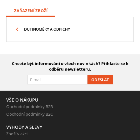
ZAŘAZENÍ ZBOŽÍ
DUTINOMĚRY A ODPICHY
Chcete být informováni o všech novinkách? Přihlaste se k
odběru newsletteru.
ODESLAT
VŠE O NÁKUPU
Obchodní podmínky B2B
Obchodní podmínky B2C
VÝHODY A SLEVY
Zboží v akci