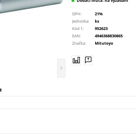
Dodací lhůta: na vyžádání
DPH:
21%
Jednotka:
ks
Kód 1:
952623
EAN:
4946368830865
Značka:
Mitutoyo
E