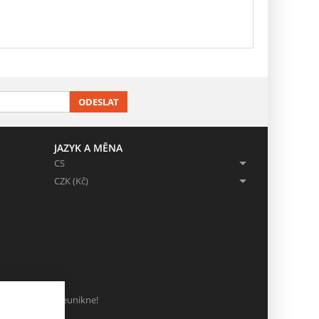
ODESLAT
JAZYK A MĚNA
CS
CZK (Kč)
ch, ať Vám nic neunikne!