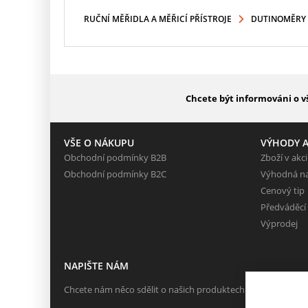
RUČNÍ MĚŘIDLA A MĚŘICÍ PŘÍSTROJE
DUTINOMĚRY 
Chcete být informováni o v
VŠE O NÁKUPU
VÝHODY A
Obchodní podmínky B2B
Zboží v akci
Obchodní podmínky B2C
Výhodná n
Cenový tip
Předváděcí
Výprodej
NAPIŠTE NÁM
Chcete nám něco sdělit o našich produktech nebo e-shopu?