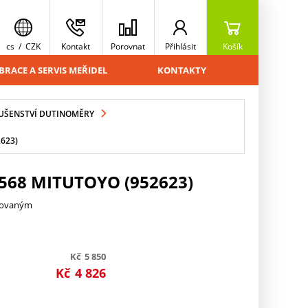
cs
/
CZK
Kontakt
Porovnat
Přihlásit
Košík
BRACE A SERVIS MEŘIDEL
KONTAKTY
UŠENSTVÍ DUTINOMĚRY
623)
568 MITUTOYO (952623)
trovaným
Kč
5 850
Kč
4 826