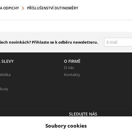
A ODPICHY
PŘÍSLUŠENSTVÍ DUTINOMĚRY
šech novinkách? Přihlaste se k odběru newsletteru.
 SLEVY
O FIRMĚ
O nás
abídka
Kontakty
 kusy
SLEDUJTE NÁS
 Neváhejte napsat.
Sledujte nás na všech sociálních sítí
Soubory cookies