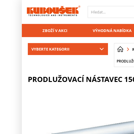
PŘESKOČIT NAVIGACI
ZBOŽÍ V AKCI
VÝHODNÁ NABÍDKA
VYBERTE KATEGORII
PRODLUŽO
PRODLUŽOVACÍ NÁSTAVEC 150