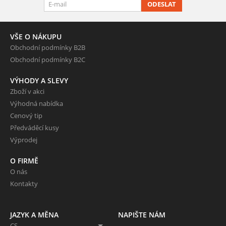
ODESLAT
VŠE O NÁKUPU
Obchodní podmínky B2B
Obchodní podmínky B2C
VÝHODY A SLEVY
Zboží v akci
Výhodná nabídka
Cenový tip
Předváděcí kusy
Výprodej
O FIRMĚ
O nás
Kontakty
JAZYK A MĚNA
NAPIŠTE NÁM
CS