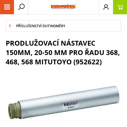
PŘESKOČIT NAVIGACI
PŘÍSLUŠENSTVÍ DUTINOMĚRY
PRODLUŽOVACÍ NÁSTAVEC
150MM, 20-50 MM PRO ŘADU 368,
468, 568 MITUTOYO (952622)