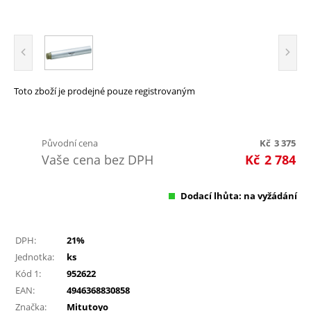
Toto zboží je prodejné pouze registrovaným
Původní cena
Kč
3 375
Vaše cena bez DPH
Kč
2 784
Dodací lhůta: na vyžádání
DPH:
21%
Jednotka:
ks
Kód 1:
952622
EAN:
4946368830858
Značka:
Mitutoyo