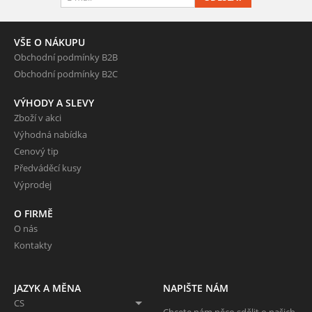
VŠE O NÁKUPU
Obchodní podmínky B2B
Obchodní podmínky B2C
VÝHODY A SLEVY
Zboží v akci
Výhodná nabídka
Cenový tip
Předváděcí kusy
Výprodej
O FIRMĚ
O nás
Kontakty
JAZYK A MĚNA
NAPIŠTE NÁM
CS
Chcete nám něco sdělit o našich