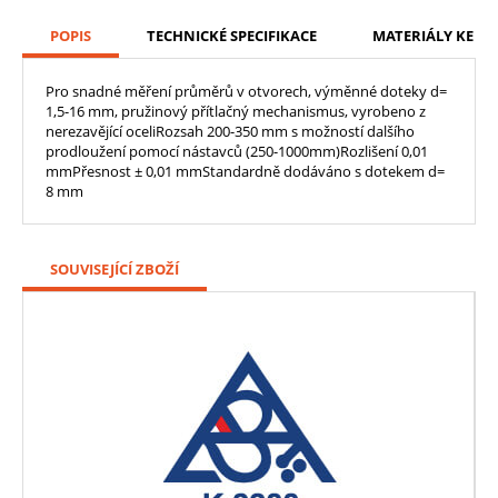
POPIS
TECHNICKÉ SPECIFIKACE
MATERIÁLY KE ST
Pro snadné měření průměrů v otvorech, výměnné doteky d=
1,5-16 mm, pružinový přítlačný mechanismus, vyrobeno z
nerezavějící oceliRozsah 200-350 mm s možností dalšího
prodloužení pomocí nástavců (250-1000mm)Rozlišení 0,01
mmPřesnost ± 0,01 mmStandardně dodáváno s dotekem d=
8 mm
SOUVISEJÍCÍ ZBOŽÍ