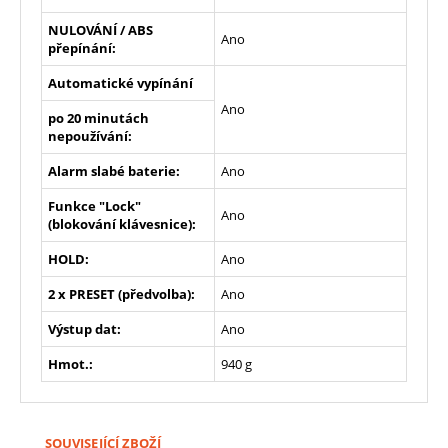
NULOVÁNÍ / ABS
Ano
přepínání:
Automatické vypínání
Ano
po 20 minutách
nepoužívání:
Alarm slabé baterie:
Ano
Funkce "Lock"
Ano
(blokování klávesnice):
HOLD:
Ano
2 x PRESET (předvolba):
Ano
Výstup dat:
Ano
Hmot.:
940 g
SOUVISEJÍCÍ ZBOŽÍ