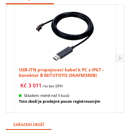
USB-ITN propojovací kabel k PC s IP67 -
Kali
konektor B MITUTOYO (06AFM380B)
03-0
Kč
3 011
Kč
/ ks
bez DPH
Skladem: méně než 5 kusů
Te
Toto zboží je prodejné pouze registrovaným
ZAŘAZENÍ ZBOŽÍ