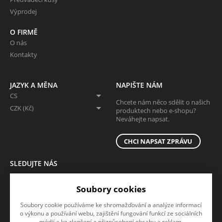
Výprodej
O FIRMĚ
O nás
Kontakty
JAZYK A MĚNA
NAPIŠTE NÁM
CS
Chcete nám něco sdělit o našich
CZK (Kč)
produktech nebo e-shopu?
Neváhejte napsat.
CHCI NAPSAT ZPRÁVU
SLEDUJTE NÁS
Sledujte nás na všech sociálních sítích, ať Vám nic neunikne!
Soubory cookies
Soubory cookie používáme ke shromažďování a analýze informací
o výkonu a používání webu, zajištění fungování funkcí ze sociálních
médií a ke zlepšení a přizpůsobení obsahu a reklam.