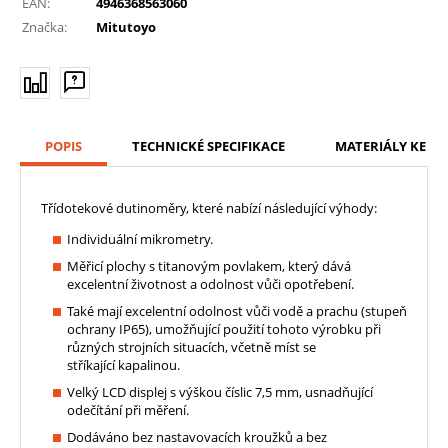
EAN:
4946368563060
Značka:
Mitutoyo
POPIS
TECHNICKÉ SPECIFIKACE
MATERIÁLY KE ST
Třídotekové dutinoměry, které nabízí následující výhody:
Individuální mikrometry.
Měřicí plochy s titanovým povlakem, který dává
excelentní životnost a odolnost vůči opotřebení.
Také mají excelentní odolnost vůči vodě a prachu (stupeň
ochrany IP65), umožňující použití tohoto výrobku při
různých strojních situacích, včetně míst se
stříkající kapalinou.
Velký LCD displej s výškou číslic 7,5 mm, usnadňující
odečítání při měření.
Dodáváno bez nastavovacích kroužků a bez