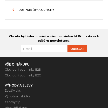
DUTINOMĚRY A ODPICHY
Chcete být informováni o všech novinkách? Přihlaste se k
odběru newsletteru.
ODESLAT
VŠE O NÁKUPU
Obchodní podmínky B2B
Obchodní podmínky B2C
VÝHODY A SLEVY
Zboží v akci
Výhodná nabídka
Cenový tip
Předváděcí kusy