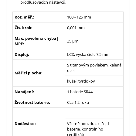
prodlužovacích nástavců.
Roz. měř.:
100 - 125 mm
Čís. krok:
0,001 mm
Max. povolená chyba J
±5 µm
MPE:
Displej:
LCD, výška číslic 7,5 mm
S titanovým povlakem, kalená
ocel
Měřicí plocha:
kužel: tvrdokov
Napájení:
1 baterie SR44
Životnost baterie:
Cca 1,2 roku
Dodává se:
Včetně pouzdra, klíče, 1
baterie, kontrolního
certifikátu