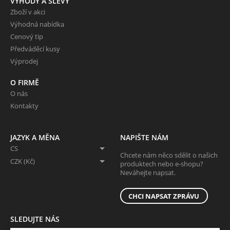
VÝHODY A SLEVY
Zboží v akci
Výhodná nabídka
Cenový tip
Předváděcí kusy
Výprodej
O FIRMĚ
O nás
Kontakty
JAZYK A MĚNA
NAPIŠTE NÁM
CS
Chcete nám něco sdělit o našich
CZK (Kč)
produktech nebo e-shopu?
Neváhejte napsat.
CHCI NAPSAT ZPRÁVU
SLEDUJTE NÁS