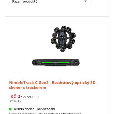
Řazení produktů
:
NimbleTrack-C Gen2 - Bezdrátový optický 3D
skener s trackerem
Kč
0
/ ks
bez DPH
Kč
0
/ ks
Termín dodání: na vyžádání
Cena na vyžádání - dle požadované konfigurace