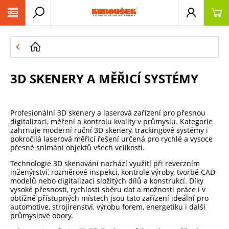
PŘESKOČIT NAVIGACI
3D SKENERY A MĚŘICÍ SYSTÉMY
Profesionální 3D skenery a laserová zařízení pro přesnou
digitalizaci, měření a kontrolu kvality v průmyslu. Kategorie
zahrnuje moderní ruční 3D skenery, trackingové systémy i
pokročilá laserová měřicí řešení určená pro rychlé a vysoce
přesné snímání objektů všech velikostí.
Technologie 3D skenování nachází využití při reverzním
inženýrství, rozměrové inspekci, kontrole výroby, tvorbě CAD
modelů nebo digitalizaci složitých dílů a konstrukcí. Díky
vysoké přesnosti, rychlosti sběru dat a možnosti práce i v
obtížně přístupných místech jsou tato zařízení ideální pro
automotive, strojírenství, výrobu forem, energetiku i další
průmyslové obory.