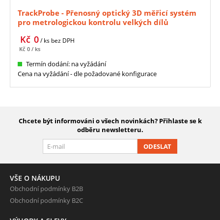
TrackProbe - Přenosný optický 3D měřicí systém
pro metrologickou kontrolu velkých dílů
Kč
0
/ ks
bez DPH
Kč
0
/ ks
Termín dodání: na vyžádání
Cena na vyžádání - dle požadované konfigurace
Chcete být informováni o všech novinkách? Přihlaste se k
odběru newsletteru.
ODESLAT
VŠE O NÁKUPU
Obchodní podmínky B2B
Obchodní podmínky B2C